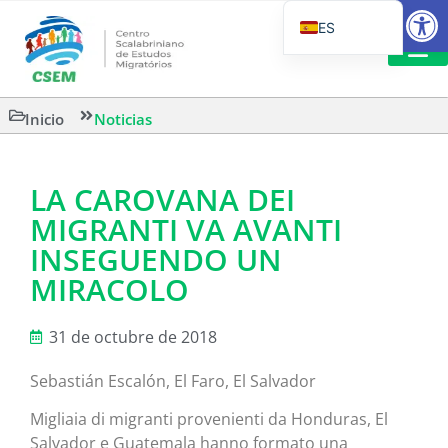
Abrir
ES
PT_BR
EN
LECTURA
Inicio
Noticias
IT
LA CAROVANA DEI
MIGRANTI VA AVANTI
INSEGUENDO UN
MIRACOLO
31 de octubre de 2018
Sebastián Escalón, El Faro, El Salvador
Migliaia di migranti provenienti da Honduras, El
Salvador e Guatemala hanno formato una