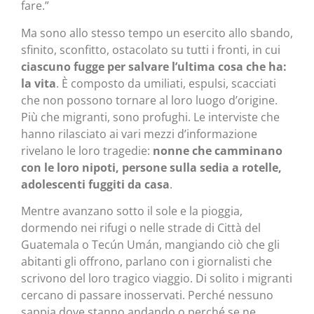
fare.”
Ma sono allo stesso tempo un esercito allo sbando,
sfinito, sconfitto, ostacolato su tutti i fronti, in cui
ciascuno fugge per salvare l’ultima cosa che ha:
la vita
. È composto da umiliati, espulsi, scacciati
che non possono tornare al loro luogo d’origine.
Più che migranti, sono profughi. Le interviste che
hanno rilasciato ai vari mezzi d’informazione
rivelano le loro tragedie:
nonne che camminano
con le loro nipoti, persone sulla sedia a rotelle,
adolescenti fuggiti da casa
.
Mentre avanzano sotto il sole e la pioggia,
dormendo nei rifugi o nelle strade di Città del
Guatemala o Tecún Umán, mangiando ciò che gli
abitanti gli offrono, parlano con i giornalisti che
scrivono del loro tragico viaggio. Di solito i migranti
cercano di passare inosservati. Perché nessuno
sappia dove stanno andando o perché se ne