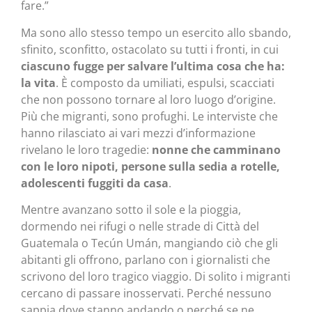
fare.”
Ma sono allo stesso tempo un esercito allo sbando,
sfinito, sconfitto, ostacolato su tutti i fronti, in cui
ciascuno fugge per salvare l’ultima cosa che ha:
la vita
. È composto da umiliati, espulsi, scacciati
che non possono tornare al loro luogo d’origine.
Più che migranti, sono profughi. Le interviste che
hanno rilasciato ai vari mezzi d’informazione
rivelano le loro tragedie:
nonne che camminano
con le loro nipoti, persone sulla sedia a rotelle,
adolescenti fuggiti da casa
.
Mentre avanzano sotto il sole e la pioggia,
dormendo nei rifugi o nelle strade di Città del
Guatemala o Tecún Umán, mangiando ciò che gli
abitanti gli offrono, parlano con i giornalisti che
scrivono del loro tragico viaggio. Di solito i migranti
cercano di passare inosservati. Perché nessuno
sappia dove stanno andando o perché se ne