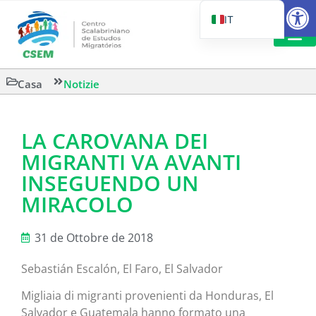
Aprire la
IT
PT_BR
EN
LETTURA 
Casa
Notizie
ES
LA CAROVANA DEI
MIGRANTI VA AVANTI
INSEGUENDO UN
MIRACOLO
31 de Ottobre de 2018
Sebastián Escalón, El Faro, El Salvador
Migliaia di migranti provenienti da Honduras, El
Salvador e Guatemala hanno formato una