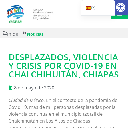
Abrir
ES
PT_BR
EN
LECTURA
Inicio
Noticias
IT
DESPLAZADOS, VIOLENCIA
Y CRISIS POR COVID-19 EN
CHALCHIHUITÁN, CHIAPAS
8 de mayo de 2020
Ciudad de México.
En el contexto de la pandemia de
Covid 19, más de mil personas desplazadas por la
violencia continua en el municipio tzotzil de
Chalchihuitán en Los Altos de Chiapas,
denunciaron un nuevo ataque armado el pasado