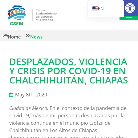
Open
EN
PT_BR
IT
SUGGESTED R
Home
News
ES
DESPLAZADOS, VIOLENCIA
Y CRISIS POR COVID-19 EN
CHALCHIHUITÁN, CHIAPAS
May 8th, 2020
Ciudad de México.
En el contexto de la pandemia de
Covid 19, más de mil personas desplazadas por la
violencia continua en el municipio tzotzil de
Chalchihuitán en Los Altos de Chiapas,
denunciaron un nuevo ataque armado el pasado