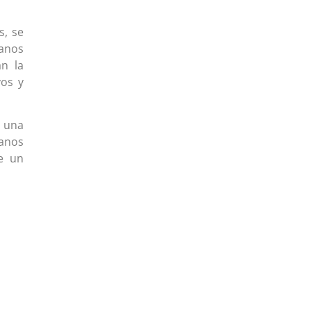
s, se
lanos
n la
vos y
ó una
danos
e un