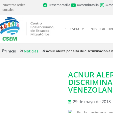
Nuestras redes
@csembrasilia
@csembrasilia
@cse
sociales
EL CSEM
PUBLICACION
Inicio
Noticias
Acnur alerta por alza de discriminación a
ACNUR ALER
DISCRIMINA
VENEZOLA
29 de mayo de 2018
Es la primera v