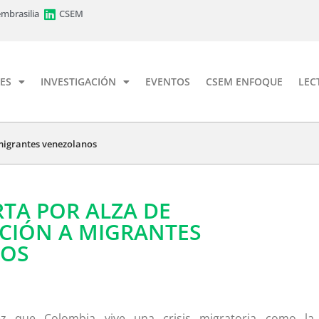
mbrasilia
CSEM
ES
INVESTIGACIÓN
EVENTOS
CSEM ENFOQUE
LEC
 migrantes venezolanos
TA POR ALZA DE
CIÓN A MIGRANTES
NOS
ez que Colombia vive una crisis migratoria como la