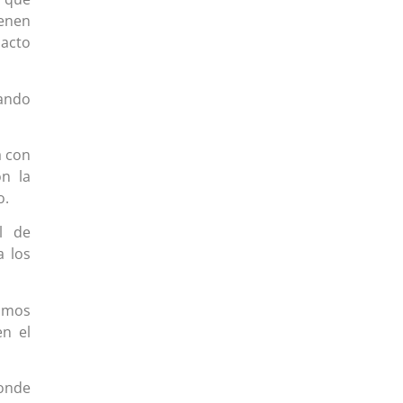
ienen
pacto
rando
a con
on la
o.
l de
a los
smos
en el
donde