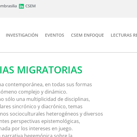
mbrasilia
CSEM
INVESTIGACIÓN
EVENTOS
CSEM ENFOQUE
LECTURAS 
IAS MIGRATORIAS
na contemporánea, en todas sus formas
fenómeno complejo y dinámico.
o sólo una multiplicidad de disciplinas,
ares sincrónico y diacrónico, temas
nos socioculturales heterogéneos y diversos
ntes perspectivas epistemológicas,
ada por los intereses en juego.
a narrativa hegemónica sobre la