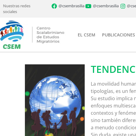
Nuestras redes
@csembrasilia
@csembrasilia
@cse
sociales
EL CSEM
PUBLICACIONES
TENDENC
La movilidad huma
tipologías, es un 
Su estudio implica n
enfoques multiescal
contextos y fenóme
sino también difere
a menudo condicion
Sin duda, existe un