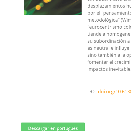
desplazamientos h
por el "pensamiento
metodológica" (Wimm
"eurocentrismo colo
tiende a homogeneiz
su subordinación a 
es neutral e influye
sino también a la o
fomentar el crecimi
impactos inevitables
DOI:
doi.org/10.613
Descargar en portugués