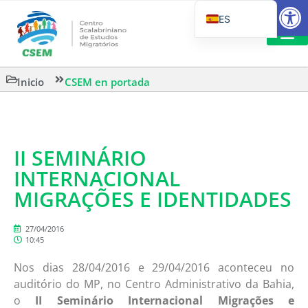
Abrir
ES
PT_BR
EN
LECTURA
Inicio
CSEM en portada
IT
II SEMINÁRIO
INTERNACIONAL
MIGRAÇÕES E IDENTIDADES
27/04/2016
10:45
Nos dias 28/04/2016 e 29/04/2016 aconteceu no
auditório do MP, no Centro Administrativo da Bahia,
o
II Seminário Internacional Migrações e