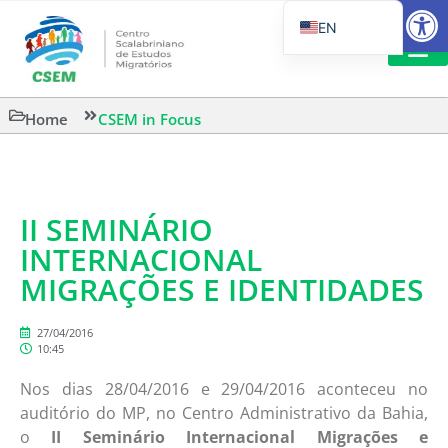
Open
EN
PT_BR
IT
SUGGESTED R
Home
CSEM in Focus
ES
II SEMINÁRIO
INTERNACIONAL
MIGRAÇÕES E IDENTIDADES
27/04/2016
10:45
Nos dias 28/04/2016 e 29/04/2016 aconteceu no
auditório do MP, no Centro Administrativo da Bahia,
o
II Seminário Internacional Migrações e