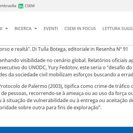
mbrasilia
CSEM
I
RICERCA
EVENTI
CSEM IN FOCUS
LETTURA SUGG
corso e realtà". Di Tuíla Botega, editoriale in Resenha Nº 91
hando visibilidade no cenário global. Relatórios oficiais 
ecutivo do UNODC, Yury Fedotov, este seria o “desafio do sé
ades da sociedade civil mobilizam esforços buscando a erra
otocolo de Palermo (2003), tipifica como crime de tráfico 
 de pessoas, recorrendo-se à ameaça ou ao uso da força ou
 à situação de vulnerabilidade ou à entrega ou aceitação 
idade sobre outra para fins de exploração”.