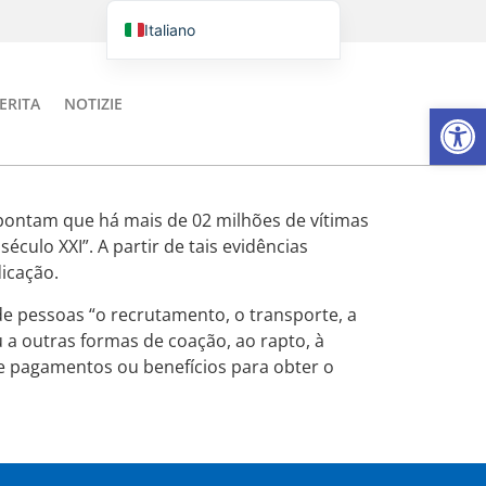
Italiano
Português do Brasil
English
ERITA
NOTIZIE
Aprire la
Español
apontam que há mais de 02 milhões de vítimas
culo XXI”. A partir de tais evidências
dicação.
de pessoas “o recrutamento, o transporte, a
 a outras formas de coação, ao rapto, à
de pagamentos ou benefícios para obter o