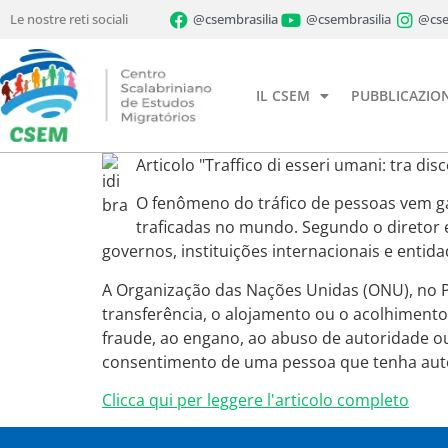
Le nostre reti sociali
@csembrasilia
@csembrasilia
@cse
IL CSEM
PUBBLICAZION
Articolo "Traffico di esseri umani: tra dis
O fenômeno do tráfico de pessoas vem gan
traficadas no mundo. Segundo o diretor ex
governos, instituições internacionais e entid
A Organização das Nações Unidas (ONU), no Pr
transferência, o alojamento ou o acolhimento
fraude, ao engano, ao abuso de autoridade ou
consentimento de uma pessoa que tenha autor
Clicca qui per leggere l'articolo completo