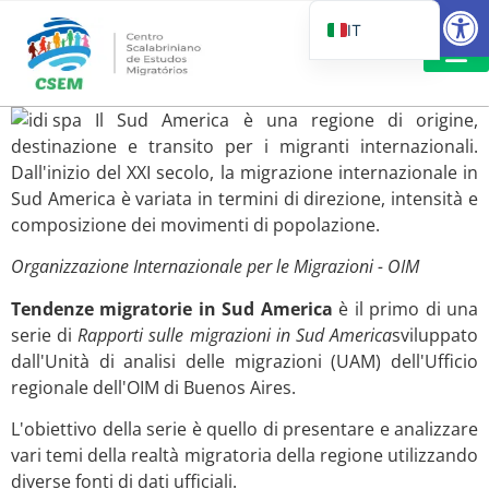
Aprire la
IT
PT_BR
EN
CSEM IN FOC
LETTURA 
Il Sud America è una regione di origine,
ES
destinazione e transito per i migranti internazionali.
Dall'inizio del XXI secolo, la migrazione internazionale in
Sud America è variata in termini di direzione, intensità e
composizione dei movimenti di popolazione.
Organizzazione Internazionale per le Migrazioni - OIM
Tendenze migratorie in Sud America
è il primo di una
serie di
Rapporti sulle migrazioni in Sud America
sviluppato
dall'Unità di analisi delle migrazioni (UAM) dell'Ufficio
regionale dell'OIM di Buenos Aires.
L'obiettivo della serie è quello di presentare e analizzare
vari temi della realtà migratoria della regione utilizzando
diverse fonti di dati ufficiali.