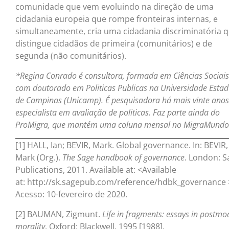
comunidade que vem evoluindo na direção de uma
cidadania europeia que rompe fronteiras internas, e
simultaneamente, cria uma cidadania discriminatória 
distingue cidadãos de primeira (comunitários) e de
segunda (não comunitários).
*Regina Conrado é consultora, formada em Ciências Sociais
com doutorado em Politicas Publicas na Universidade Estad
de Campinas (Unicamp). É pesquisadora há mais vinte anos
especialista em avaliação de politicas. Faz parte ainda do
ProMigra, que mantém uma coluna mensal no MigraMundo
[1] HALL, Ian; BEVIR, Mark. Global governance. In: BEVIR,
Mark (Org.).
The Sage handbook of governance
. London: S
Publications, 2011. Available at: <Available
at: http://sk.sagepub.com/reference/hdbk_governance 
Acesso: 10-fevereiro de 2020.
[2] BAUMAN, Zigmunt.
Life in fragments: essays in postmo
morality
. Oxford: Blackwell, 1995 [1988].