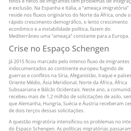
filhos e netos de imigrantes têm problemas de integra
e exclusão. Na Espanha e Itália, a “ameaça imigratória”
reside nos fluxos originários do Norte da África, onde o
rápido crescimento demográfico, o lento crescimento
econômico e a instabilidade política, fazem do
Mediterrâneo uma “ameaça” constante para a Europa.
Crise no Espaço Schengen
Já 2015 ficou marcado pelo intenso fluxo de imigrantes
indocumentados ao continente europeu fugindo de
guerras e conflitos na Síria, Afeganistão, Iraque e paíse
Oriente Médio, Ásia Meridional, Norte da África, África
Subsaariana e Bálcãs Ocidentais. Neste ano, a comuni
recebeu mais de 1,2 milhão de solicitações de asilo, se
que Alemanha, Hungria, Suécia e Áustria receberam ce
de dois terços dessas solicitações.
A questão migratória intensificou os problemas no inte
do Espaço Schengen. As políticas migratórias passaram