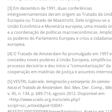
[3] Em dezembro de 1991, duas conferências
intergovernamentais deram origem ao Tratado da Uni
Europeia ou Tratado de Maastricht, Dele originou-se a
União Econômica e Monetária europeia, uma moeda ún
e a coordenação de políticas macroeconômicas. Ampli
os poderes do Parlamento Europeu e criou a cidadania
europeia.
[4] O Tratado de Amsterdam foi promulgado em 1997 e
concedeu novos poderes à União Europeia, simplificou
processo decisório e deu início a “comunitarização” da
cooperação em matérias de justiça e assuntos internos
[5] VESTRI, Gabriele.
Inmigración y extranjería: En camino
hacia el Tratado de Ámsterdam
. Bol. Mex. Der. Comp., Mé
v. 45, n. 134, p. 689-714, agosto 2012. Disponível em:
<http://www.scielo.org.mx/scielo.php?
script=sci_arttext&pid=S0041-
86332012000200008&lng=es&nrm=iso>. Acesso em 11/