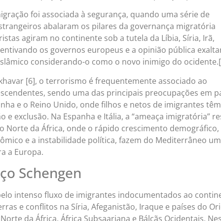
migração foi associada à segurança, quando uma série de
estrangeiros abalaram os pilares da governança migratória
stas agiram no continente sob a tutela da Líbia, Síria, Irã,
centivando os governos europeus e a opinião pública exalta
slâmico considerando-o como o novo inimigo do ocidente.[
avar [6], o terrorismo é frequentemente associado ao
escendentes, sendo uma das principais preocupações em p
nha e o Reino Unido, onde filhos e netos de imigrantes têm
 e exclusão. Na Espanha e Itália, a “ameaça imigratória” re
do Norte da África, onde o rápido crescimento demográfico,
ômico e a instabilidade política, fazem do Mediterrâneo u
a a Europa.
aço Schengen
pelo intenso fluxo de imigrantes indocumentados ao contin
ras e conflitos na Síria, Afeganistão, Iraque e países do Or
 Norte da África, África Subsaariana e Bálcãs Ocidentais. Ne