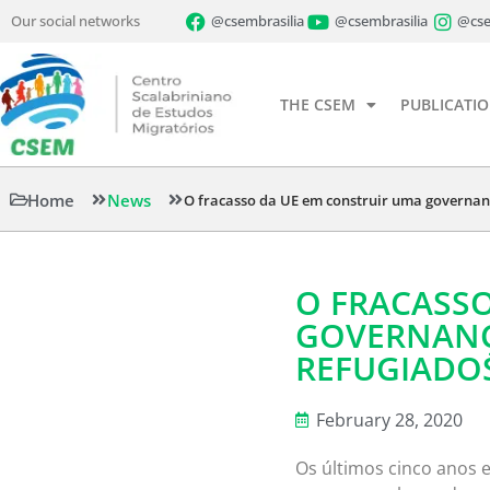
Our social networks
@csembrasilia
@csembrasilia
@cse
THE CSEM
PUBLICATI
Home
News
O fracasso da UE em construir uma governan
O FRACASS
GOVERNANÇ
REFUGIADO
February 28, 2020
Os últimos cinco anos 