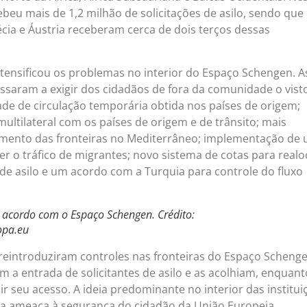
beu mais de 1,2 milhão de solicitações de asilo, sendo que
cia e Áustria receberam cerca de dois terços dessas
ntensificou os problemas no interior do Espaço Schengen. A
assaram a exigir dos cidadãos de fora da comunidade o vist
ade de circulação temporária obtida nos países de origem;
multilateral com os países de origem e de trânsito; mais
amento das fronteiras no Mediterrâneo; implementação de
 o tráfico de migrantes; novo sistema de cotas para realo
 de asilo e um acordo com a Turquia para controle do fluxo
acordo com o Espaço Schengen. Crédito:
opa.eu
reintroduziram controles nas fronteiras do Espaço Scheng
m a entrada de solicitantes de asilo e as acolhiam, enquant
 seu acesso. A ideia predominante no interior das institui
 a ameaça à segurança do cidadão da União Europeia