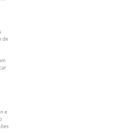
s
o de
 um
car
en e
o
ções