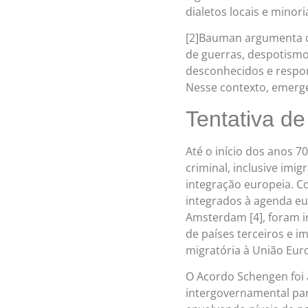
dialetos locais e minori
[2]Bauman argumenta qu
de guerras, despotism
desconhecidos e respon
Nesse contexto, emerge
Tentativa d
Até o início dos anos 7
criminal, inclusive imi
integração europeia. C
integrados à agenda eu
Amsterdam [4], foram i
de países terceiros e 
migratória à União Eur
O Acordo Schengen foi 
intergovernamental par