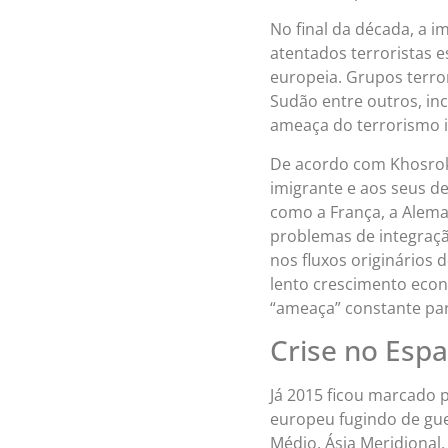
No final da década, a i
atentados terroristas 
europeia. Grupos terrori
Sudão entre outros, in
ameaça do terrorismo i
De acordo com Khosrokh
imigrante e aos seus d
como a França, a Alema
problemas de integração
nos fluxos originários 
lento crescimento econ
“ameaça” constante par
Crise no Esp
Já 2015 ficou marcado 
europeu fugindo de guer
Médio, Ásia Meridional,