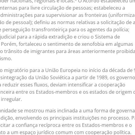
der nacionais, regionais e locais.
O Acordo estabeleceu u
nternas para livre circulação de pessoas; estabeleceu a
dministrações para supervisionar as fronteiras (uniformiz
 de pessoal); definiu as normas relativas a solicitação de a
e perseguição transfronteiriça para os agentes da polícia;
udicial para a rápida extradição e criou o Sistema de
 Porém, fortaleceu o sentimento de xenofobia em algumas
ou o trânsito de imigrantes para áreas anteriormente proibida
ismo.
 migratório para a União Europeia no início da década de 
integração da União Soviética a partir de 1989, os govern
reduzir esses fluxos, deviam intensificar a cooperação
nanceira entre os Estados-membros e os estados de origem 
irregular.
unidade se mostrou mais inclinada a uma forma de govern
sdição, envolvendo os principais instituições no processo. 
scitar a confiança recíproca entre os Estados-membros e o
to a um espaço jurídico comum com cooperação política.