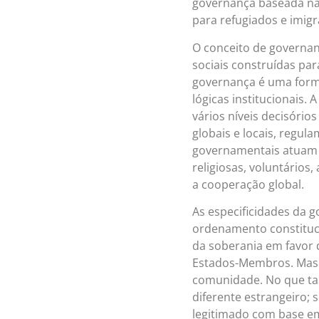
governança baseada na 
para refugiados e imig
O conceito de governanç
sociais construídas par
governança é uma forma
lógicas institucionais.
vários níveis decisório
globais e locais, regul
governamentais atuam e
religiosas, voluntários
a cooperação global.
As especificidades da
ordenamento constituc
da soberania em favor
Estados-Membros. Mas 
comunidade. No que tan
diferente estrangeiro; 
legitimado com base em