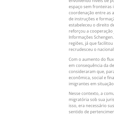
envolvendo níveis de po
espaço sem fronteiras i
coordenação entre as a
de instruções e formação
estabeleceu o direito d
reforçou a cooperação j
Informações Schengen.
regiões, já que facilit
recrudesceu o nacional
Com o aumento do fluxo
em consequência da des
consideraram que, para 
econômica, social e fi
imigrantes em situação 
Nesse contexto, a com
migratória sob sua juri
isso, era necessário su
sentido de pertencimen