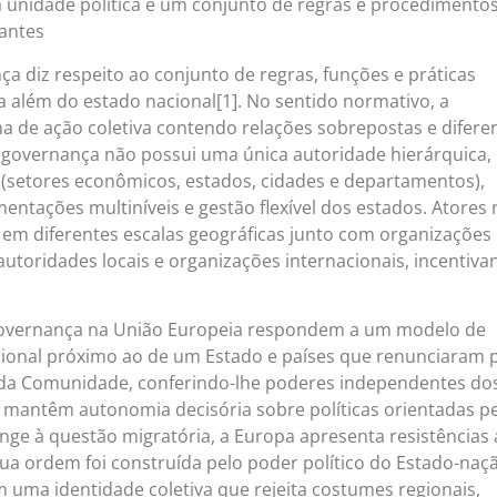
unidade política e um conjunto de regras e procedimento
rantes
a diz respeito ao conjunto de regras, funções e práticas
a além do estado nacional[1]. No sentido normativo, a
 de ação coletiva contendo relações sobrepostas e difere
 A governança não possui uma única autoridade hierárquica
s (setores econômicos, estados, cidades e departamentos),
amentações multiníveis e gestão flexível dos estados. Atores 
m diferentes escalas geográficas junto com organizações
, autoridades locais e organizações internacionais, incentiv
 governança na União Europeia respondem a um modelo de
ional próximo ao de um Estado e países que renunciaram 
 da Comunidade, conferindo-lhe poderes independentes do
mantêm autonomia decisória sobre políticas orientadas pe
ge à questão migratória, a Europa apresenta resistências
sua ordem foi construída pelo poder político do Estado-naç
 uma identidade coletiva que rejeita costumes regionais,