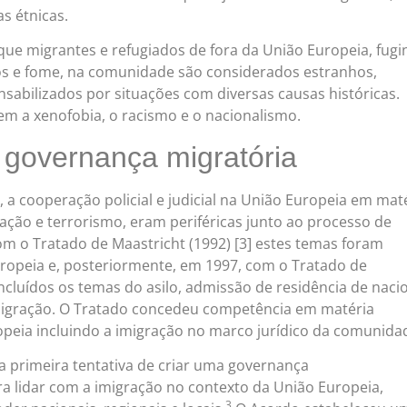
as étnicas.
e migrantes e refugiados de fora da União Europeia, fugi
os e fome, na comunidade são considerados estranhos,
sabilizados por situações com diversas causas históricas.
m a xenofobia, o racismo e o nacionalismo.
e governança migratória
0, a cooperação policial e judicial na União Europeia em mat
gração e terrorismo, eram periféricas junto ao processo de
om o Tratado de Maastricht (1992) [3] estes temas foram
ropeia e, posteriormente, em 1997, com o Tratado de
ncluídos os temas do asilo, admissão de residência de naci
imigração. O Tratado concedeu competência em matéria
opeia incluindo a imigração no marco jurídico da comunida
a primeira tentativa de criar uma governança
a lidar com a imigração no contexto da União Europeia,
3