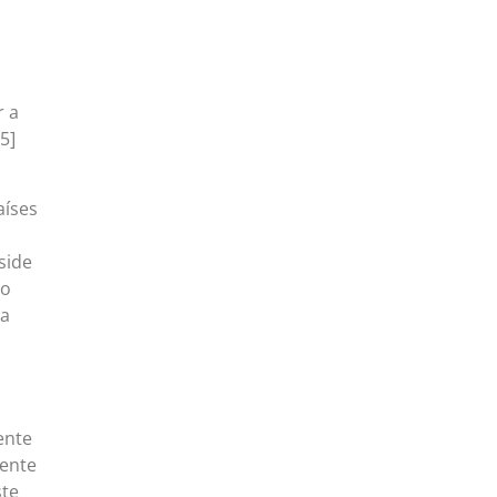
r a
5]
aíses
side
 o
ma
ente
iente
ste