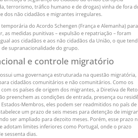
a, terrorismo, tráfico humano e de drogas) vinha de fora d
te dos não cidadãos e migrantes irregulares.
 temporária do Acordo Schengen (França e Alemanha) para
ar, as medidas punitivas – expulsão e repatriação – foram
igual aos cidadãos e aos não cidadãos da União, o que tend
 de supranacionalidade do grupo.
cional e controle migratório
possui uma governança estruturada na questão migratória,
ara cidadãos comunitários e não comunitários. Como os
com os países de origem dos migrantes, a Diretiva de Ret
ão preenchem as condições de entrada, presença ou resid
s Estados-Membros, eles podem ser readmitidos no país de
 estabelece um prazo de seis meses para detenção de imigra
do ser ampliado para dezoito meses. Porém, esse prazo 
que adotam limites inferiores como Portugal, onde o prazo
e sessenta dias.