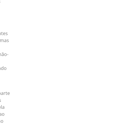
s
ntes
, mas
não-
ando
parte
s
la
 ao
ão