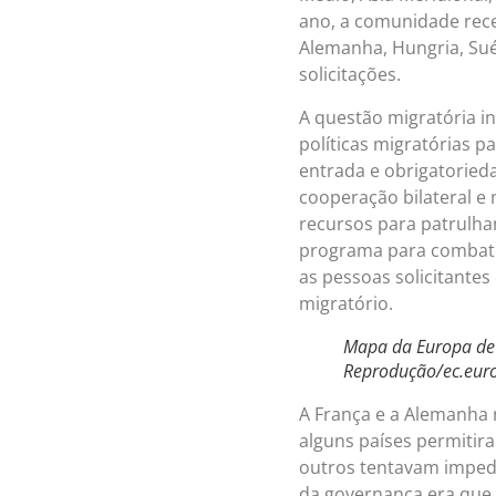
ano, a comunidade rece
Alemanha, Hungria, Sué
solicitações.
A questão migratória i
políticas migratórias p
entrada e obrigatoried
cooperação bilateral e 
recursos para patrulh
programa para combater
as pessoas solicitantes
migratório.
Mapa da Europa de 
Reprodução/ec.eur
A França e a Alemanha 
alguns países permitira
outros tentavam impedir
da governança era que