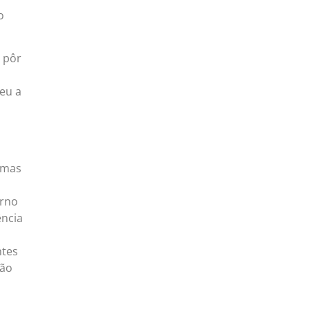
o
 pôr
eu a
 mas
orno
ência
ntes
não