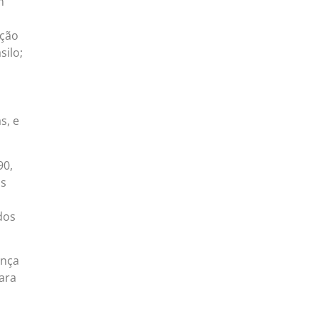
m
ação
silo;
s, e
90,
os
dos
ança
Para