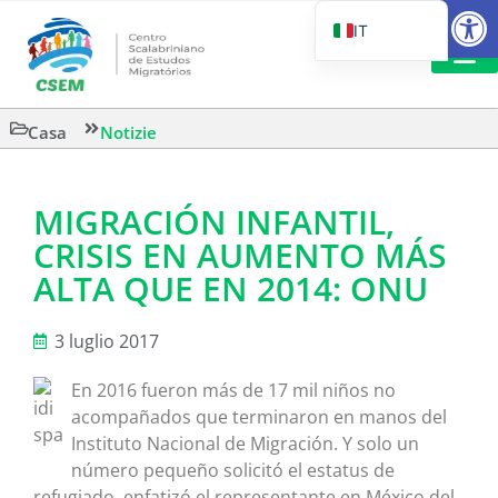
Aprire la
IT
PT_BR
EN
LETTURA 
Casa
Notizie
ES
MIGRACIÓN INFANTIL,
CRISIS EN AUMENTO MÁS
ALTA QUE EN 2014: ONU
3 luglio 2017
En 2016 fueron más de 17 mil niños no
acompañados que terminaron en manos del
Instituto Nacional de Migración. Y solo un
número pequeño solicitó el estatus de
refugiado, enfatizó el representante en México del