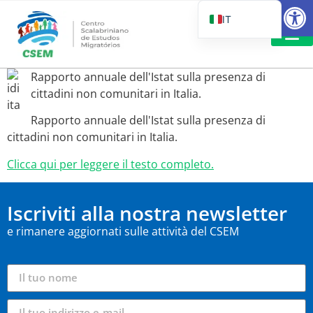
Aprire la
IT
PT_BR
EN
LETTURA 
Rapporto annuale dell'Istat sulla presenza di
ES
cittadini non comunitari in Italia.
Rapporto annuale dell'Istat sulla presenza di
cittadini non comunitari in Italia.
Clicca qui per leggere il testo completo.
Iscriviti alla nostra newsletter
e rimanere aggiornati sulle attività del CSEM