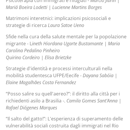
Psicoterapia con immigrati e rifugiati -
Márcio Jibrin |
Mariá Boeira Lodetti | Lucienne Martins Borges
Matrimoni interetnici: implicazioni psicosociali e
strategie di ricerca
Laura Satoe Ueno
Sfide nella cura della salute mentale per la popolazione
migrante - L
ineth Hiordana Ugarte Bustamante | Maria
Carolina Pedalino Pinheiro
Quirino Cordeiro | Elisa Brietzke
Strategie d'identità e processi interculturali nella
mobilità studentesca UFPE/Eecife -
Dayana Sabóia |
Elaine Magalhães Costa Fernandez
“Posso salire su quell'aereo?”: il diritto alla città per i
richiedenti asilo a Brasilia -.
Camila Gomes Sant'Anna |
Rafael Diógenes Marques
“Il salto del gatto!”: L'esperienza di superamento delle
vulnerabilità sociali costruita dagli immigrati nel Rio