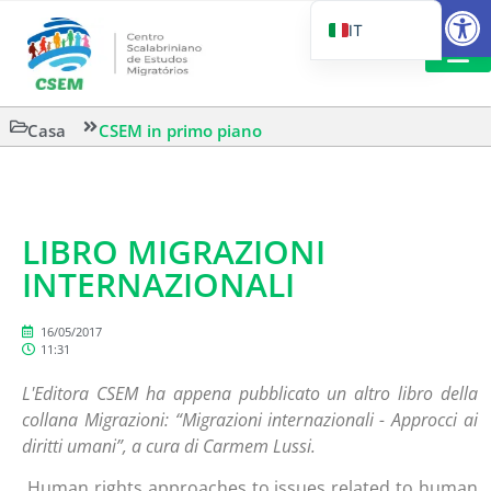
Aprire la
IT
PT_BR
EN
LETTURA 
Casa
CSEM in primo piano
ES
LIBRO MIGRAZIONI
INTERNAZIONALI
16/05/2017
11:31
L'Editora CSEM ha appena pubblicato un altro libro della
collana Migrazioni: “Migrazioni internazionali - Approcci ai
diritti umani”, a cura di Carmem Lussi.
Human rights approaches to issues related to human