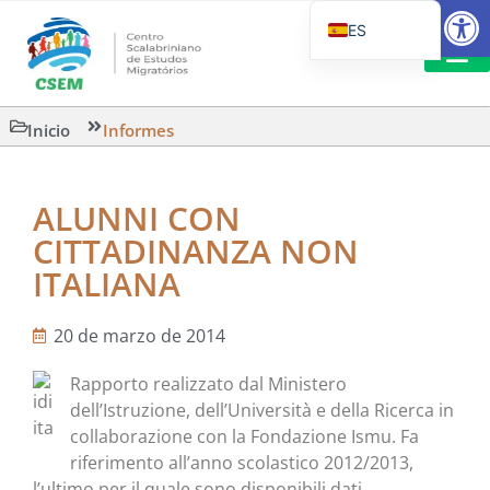
Abrir
ES
PT_BR
EN
LECTURA
Inicio
Informes
IT
ALUNNI CON
CITTADINANZA NON
ITALIANA
20 de marzo de 2014
Rapporto realizzato dal Ministero
dell’Istruzione, dell’Università e della Ricerca in
collaborazione con la Fondazione Ismu. Fa
riferimento all’anno scolastico 2012/2013,
l’ultimo per il quale sono disponibili dati