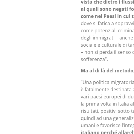
vista che dietro i flus
ai quali sono negati f
come nei Paesi in cui 
dove si fatica a sopravv
come potenziali criminal
degli immigrati – anche 
sociale e culturale di ta
– non si perda il senso d
sofferenza”.
Ma al di là del metod
“Una politica migratoria
è fatalmente destinata 
vari paesi europei di du
la prima volta in Italia 
risultati, positivi sotto
quindi ad una generalizz
umani e favorisce l’int
italiano perché allargh