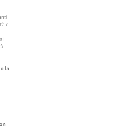
anti
tà e
si
tà
o la
con