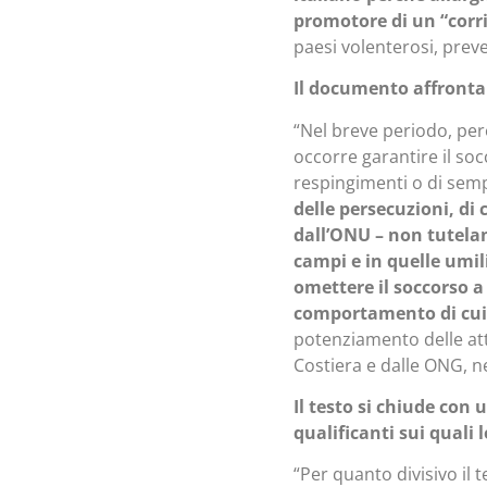
promotore di un “corr
paesi volenterosi, pre
Il documento affronta
“Nel breve periodo, per
occorre garantire il soc
respingimenti o di semp
delle persecuzioni, di 
dall’ONU – non tutelano
campi e in quelle umil
omettere il soccorso a 
comportamento di cui 
potenziamento delle attu
Costiera e dalle ONG, ne
Il testo si chiude con
qualificanti sui quali 
“Per quanto divisivo il 