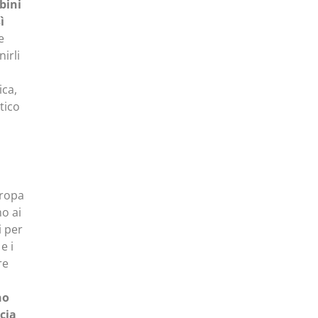
bini
ì
e
irli
ica,
tico
uropa
mo ai
i per
e i
re
no
ccia