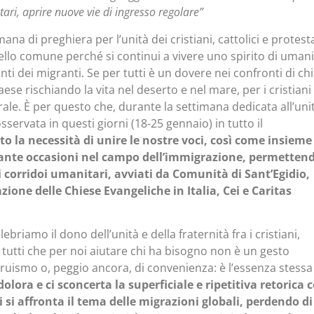
ari, aprire nuove vie di ingresso regolare”
ana di preghiera per l’unità dei cristiani, cattolici e protest
pello comune perché si continui a vivere uno spirito di umani
nti dei migranti. Se per tutti è un dovere nei confronti di chi
se rischiando la vita nel deserto e nel mare, per i cristiani 
ale. È per questo che, durante la settimana dedicata all’uni
osservata in questi giorni (18-25 gennaio) in tutto il
o la necessità di unire le nostre voci, così come insieme
ante occasioni nel campo dell’immigrazione, permettend
i corridoi umanitari, avviati da Comunità di Sant’Egidio,
ione delle Chiese Evangeliche in Italia, Cei e Caritas
lebriamo il dono dell’unità e della fraternità fra i cristiani,
tutti che per noi aiutare chi ha bisogno non è un gesto
truismo o, peggio ancora, di convenienza: è l’essenza stessa
dolora e ci sconcerta la superficiale e ripetitiva retorica 
 si affronta il tema delle migrazioni globali, perdendo di