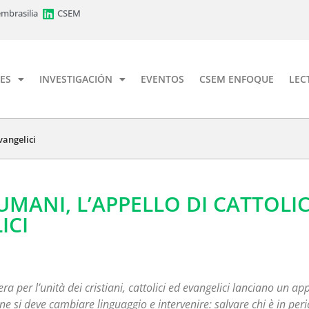
mbrasilia
CSEM
ES
INVESTIGACIÓN
EVENTOS
CSEM ENFOQUE
LEC
vangelici
MANI, L’APPELLO DI CATTOLIC
ICI
ra per l’unità dei cristiani, cattolici ed evangelici lanciano un ap
 si deve cambiare linguaggio e intervenire: salvare chi è in peri