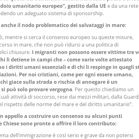
idoio umanitario europeo”, gestito dalla UE
e da una rete
vedendo un adeguato sistema di sponsorship.
 anche il nodo problematico dei salvataggi in mare:
ò, mentre si cerca il consenso europeo su queste misure,
corso in mare, che non può ridursi a una politica di
lici chiusure.
I migranti non possono essere vittime tre v
chi li detiene in campi che – come varie volte attestato
 i diritti umani essenziali e di chi li respinge in quegli s
iazioni. Per noi cristiani, come per ogni essere umano,
chi giace sulla strada o rischia di annegare è un
si può solo provare vergogna
. Per questo chiediamo un
ali attività di soccorso, rese dai mezzi militari, dalla Guard
l rispetto delle norme del mare e del diritto umanitario”.
 un appello a costruire un consenso su alcuni punti
le Chiese sono pronte a offrire il loro contributo:
tema dell’immigrazione è così serio e grave da non potersi