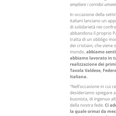
ampliare i corridoi umanit
In occasione della settim
italiani lanciano un ap
di solidarietà nei confro
abbandona il proprio Pae
tratta di un obbligo mor
dei cristiani, che viene 
mondo,
abbiamo sentit
abbiamo lavorato in t
realizzazione dei prim
Tavola Valdese, Federaz
italiana.
“Nell’occasione in cui ce
desideriamo spiegare a 
buonista, di ingenuo al
della nostra fede.
Ci ad
la quale ormai da mesi