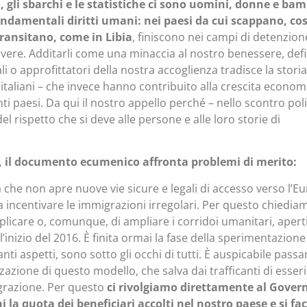
si, gli sbarchi e le statistiche ci sono uomini, donne e bam
ondamentali diritti umani: nei paesi da cui scappano, cos
transitano, come in Libia
, finiscono nei campi di detenzion
ivere. Additarli come una minaccia al nostro benessere, defin
i o approfittatori della nostra accoglienza tradisce la storia
italiani – che invece hanno contribuito alla crescita econom
nti paesi. Da qui il nostro appello perché – nello scontro poli
el rispetto che si deve alle persone e alle loro storie di
o, il documento ecumenico affronta problemi di merito:
 che non apre nuove vie sicure e legali di accesso verso l’E
a incentivare le immigrazioni irregolari. Per questo chiedia
plicare o, comunque, di ampliare i corridoi umanitari, apert
all’inizio del 2016. È finita ormai la fase della sperimentazione 
 tanti aspetti, sono sotto gli occhi di tutti. È auspicabile passa
azione di questo modello, che salva dai trafficanti di esseri
egrazione. Per questo
ci rivolgiamo direttamente al Gover
i la quota dei beneficiari accolti nel nostro paese e si fa