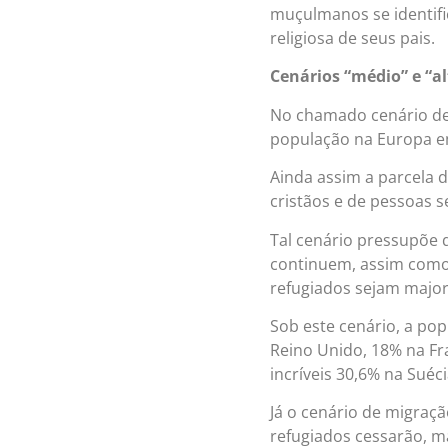
muçulmanos se identif
religiosa de seus pais.
Cenários “médio” e “a
No chamado cenário de
população na Europa em
Ainda assim a parcela
cristãos e de pessoas s
Tal cenário pressupõe q
continuem, assim como
refugiados sejam major
Sob este cenário, a p
Reino Unido, 18% na Fr
incríveis 30,6% na Suéci
Já o cenário de migraçã
refugiados cessarão, m