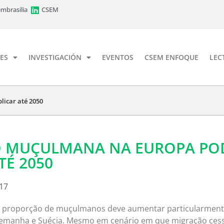
mbrasilia
CSEM
ES
INVESTIGACIÓN
EVENTOS
CSEM ENFOQUE
LEC
icar até 2050
 MUÇULMANA NA EUROPA PO
TÉ 2050
017
 proporção de muçulmanos deve aumentar particularmen
emanha e Suécia. Mesmo em cenário em que migração cess