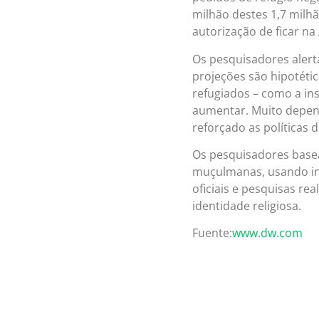
milhão destes 1,7 milh
autorização de ficar na
Os pesquisadores alerta
projeções são hipotéti
refugiados – como a in
aumentar. Muito depe
reforçado as políticas
Os pesquisadores base
muçulmanas, usando inf
oficiais e pesquisas r
identidade religiosa.
Fuente:
www.dw.com