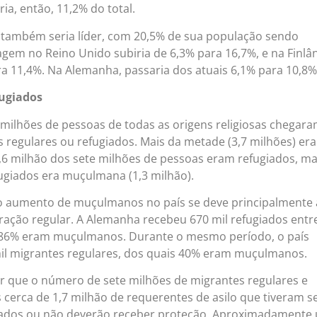
a, então, 11,2% do total.
a também seria líder, com 20,5% de sua população sendo
em no Reino Unido subiria de 6,3% para 16,7%, e na Finlâ
a 11,4%. Na Alemanha, passaria dos atuais 6,1% para 10,8%
fugiados
 milhões de pessoas de todas as origens religiosas chegara
regulares ou refugiados. Mais da metade (3,7 milhões) er
6 milhão dos sete milhões de pessoas eram refugiados, ma
ugiados era muçulmana (1,3 milhão).
o aumento de muçulmanos no país se deve principalmente
gração regular. A Alemanha recebeu 670 mil refugiados entr
s 86% eram muçulmanos. Durante o mesmo período, o país
l migrantes regulares, dos quais 40% eram muçulmanos.
 que o número de sete milhões de migrantes regulares e
s cerca de 1,7 milhão de requerentes de asilo que tiveram s
gados ou não deverão receber proteção. Aproximadamente