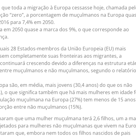
de que toda a migração à Europa cessasse hoje, chamada pe
eção “zero”, a porcentagem de muçulmanos na Europa qua
2016 para 7,4% em 2050.
ia em 2050 quase a marca dos 9%, o que corresponde ao
nça.
uais 28 Estados-membros da União Europeia (EU) mais
sem completamente suas fronteiras aos migrantes, a
ntinuará crescendo devido a diferenças na estrutura etár
de entre muçulmanos e não muçulmanos, segundo o relatóri
a são, em média, mais jovens (30,4 anos) do que os não
, o que significa também que há mais mulheres em idade fé
ulação muçulmana na Europa (27%) tem menos de 15 anos
orção entre não muçulmanos (15%).
maram que uma mulher muçulmana terá 2,6 filhos, um a ma
rojetados para mulheres não muçulmanas que vivem na Euro
taram que, embora nem todos os filhos nascidos de pais