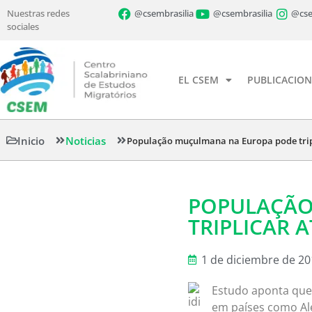
Nuestras redes
@csembrasilia
@csembrasilia
@cse
sociales
EL CSEM
PUBLICACION
Inicio
Noticias
População muçulmana na Europa pode tripl
POPULAÇÃO
TRIPLICAR A
1 de diciembre de 2
Estudo aponta que
em países como Al