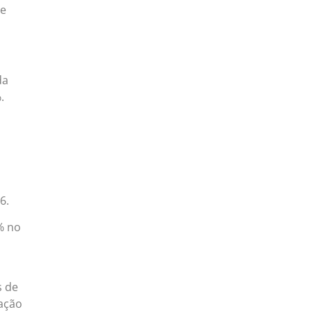
de
da
.
6.
% no
s de
lação