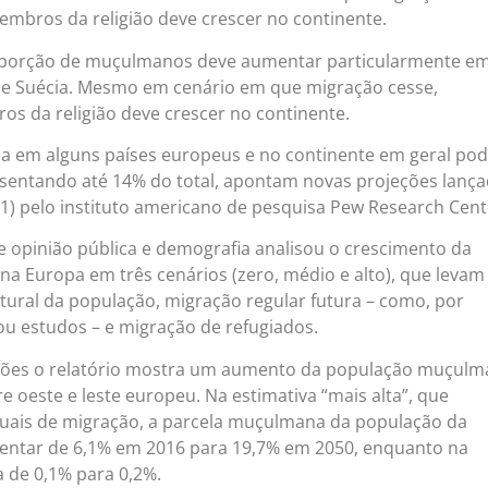
mbros da religião deve crescer no continente.
oporção de muçulmanos deve aumentar particularmente e
e Suécia. Mesmo em cenário em que migração cesse,
 da religião deve crescer no continente.
 em alguns países europeus e no continente em geral po
presentando até 14% do total, apontam novas projeções lanç
11) pelo instituto americano de pesquisa Pew Research Cent
e opinião pública e demografia analisou o crescimento da
 Europa em três cenários (zero, médio e alto), que leva
tural da população, migração regular futura – como, por
ou estudos – e migração de refugiados.
eções o relatório mostra um aumento da população muçul
re oeste e leste europeu. Na estimativa “mais alta”, que
atuais de migração, a parcela muçulmana da população da
ntar de 6,1% em 2016 para 19,7% em 2050, enquanto na
a de 0,1% para 0,2%.