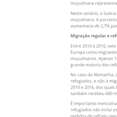
muçulmana representari
Neste cenário, a Suéci
muçulmana. A porcentag
aumentaria de 2,7% par
Migração regular e re
Entre 2010 e 2016, sete
Europa como migrantes 
muçulmanos. Apenas 1,
grande maioria dos ref
No caso da Alemanha, 
refugiados, e não à mi
2010 e 2016, dos quai
também recebeu 680 mi
É importante mencionar
refugiados não inclui o
pedidos de refúgio ne