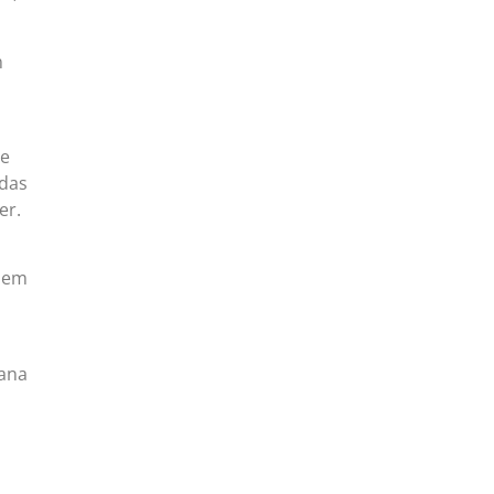
m
de
adas
er.
m em
mana