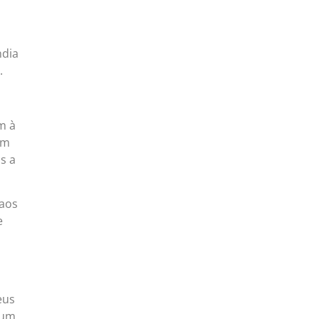
ndia
.
m à
am
s a
 aos
e
eus
 um