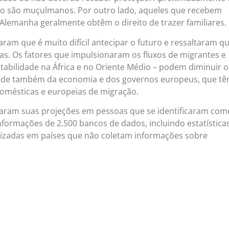
ão são muçulmanos. Por outro lado, aqueles que recebem
 Alemanha geralmente obtêm o direito de trazer familiares.
ram que é muito difícil antecipar o futuro e ressaltaram q
cas. Os fatores que impulsionaram os fluxos de migrantes e
stabilidade na África e no Oriente Médio – podem diminuir 
nde também da economia e dos governos europeus, que t
 domésticas e europeias de migração.
aram suas projeções em pessoas que se identificaram com
ormações de 2.500 bancos de dados, incluindo estatística
ealizadas em países que não coletam informações sobre