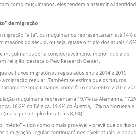
icam como muçulmanos, eles tendem a assumir a identida
lto” de migração
 migração “alta”, os muçulmanos representariam até 14% 
 meados do século, ou seja, quase o triplo dos atuais 4,9%
 de muçulmanos seria consideravelmente menor que a de
em religião, destaca o Pew Research Center.
ue os fluxos migratórios registrados entre 2014 e 2016
 a migração regular. Também se estima que os futuros
itariamente muçulmanos, como foi o caso entre 2010 e 201
opulação muçulmana representaria 19,7% na Alemanha, 17,2
ança, 18,2% na Bélgica, 19,9% da Áustria, 17% na Noruega e
a (mais que o triplo dos atuais 8,1%).
o “médio” – tido como o mais provável – prevê que os fluxo
as a migração regular continuará nos níveis atuais. A popu