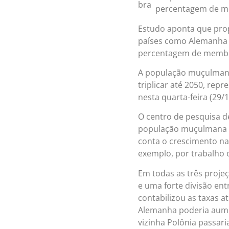
percentagem de me
Estudo aponta que pr
países como Alemanha 
percentagem de membros
A população muçulmana
triplicar até 2050, re
nesta quarta-feira (29/
O centro de pesquisa d
população muçulmana na
conta o crescimento na
exemplo, por trabalho 
Em todas as três proj
e uma forte divisão ent
contabilizou as taxas 
Alemanha poderia aume
vizinha Polônia passari