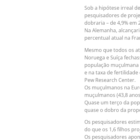
Sob a hipótese irreal 
pesquisadores de proj
dobraria – de 4,9% em 
Na Alemanha, alcançar
percentual atual na Fra
Mesmo que todos os at
Noruega e Suíça fechas
população muçulmana co
e na taxa de fertilida
Pew Research Center.
Os muçulmanos na Europ
muçulmanos (43,8 anos)
Quase um terço da pop
quase o dobro da prop
Os pesquisadores esti
do que os 1,6 filhos p
Os pesquisadores apon