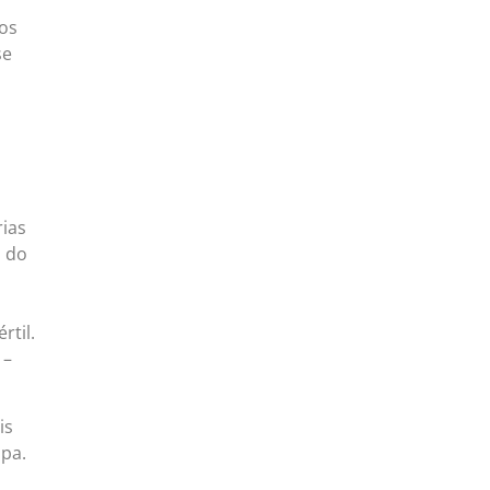
los
se
ias
o do
rtil.
 –
is
pa.