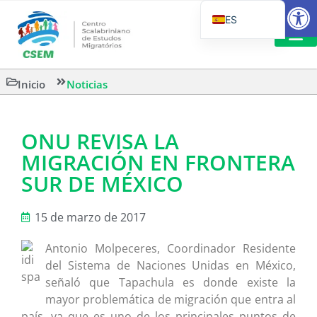
Abrir
ES
PT_BR
EN
LECTURA
Inicio
Noticias
IT
ONU REVISA LA
MIGRACIÓN EN FRONTERA
SUR DE MÉXICO
15 de marzo de 2017
Antonio Molpeceres, Coordinador Residente
del Sistema de Naciones Unidas en México,
señaló que Tapachula es donde existe la
mayor problemática de migración que entra al
país, ya que es uno de los principales puntos de