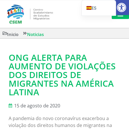
Abrir
ES
PT_BR
EN
LECTURA
Inicio
Noticias
IT
ONG ALERTA PARA
AUMENTO DE VIOLAÇÕES
DOS DIREITOS DE
MIGRANTES NA AMÉRICA
LATINA
15 de agosto de 2020
A pandemia do novo coronavírus exacerbou a
violação dos direitos humanos de migrantes na