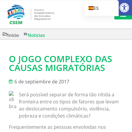
Abrir
ES
PT_BR
EN
LECTURA
Inicio
Noticias
IT
O JOGO COMPLEXO DAS
CAUSAS MIGRATÓRIAS
6 de septiembre de 2017
Será possível separar de forma tão nítida a
fronteira entre os tipos de fatores que levam
ao deslocamento compulsório, violência,
pobreza e condições climáticas?
Frequentemente as pessoas envolvidas nos