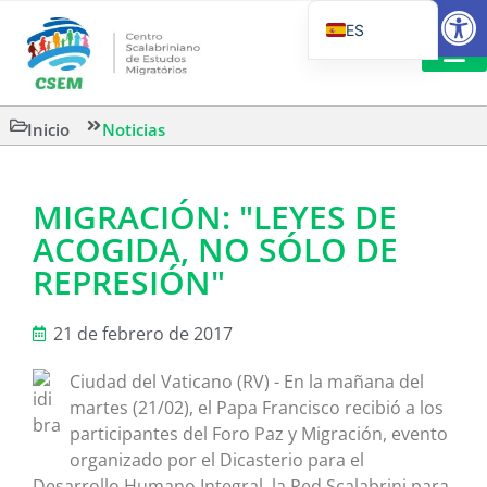
Abrir
ES
PT_BR
EN
LECTURA
Inicio
Noticias
IT
MIGRACIÓN: "LEYES DE
ACOGIDA, NO SÓLO DE
REPRESIÓN"
21 de febrero de 2017
Ciudad del Vaticano (RV) - En la mañana del
martes (21/02), el Papa Francisco recibió a los
participantes del Foro Paz y Migración, evento
organizado por el Dicasterio para el
Desarrollo Humano Integral, la Red Scalabrini para