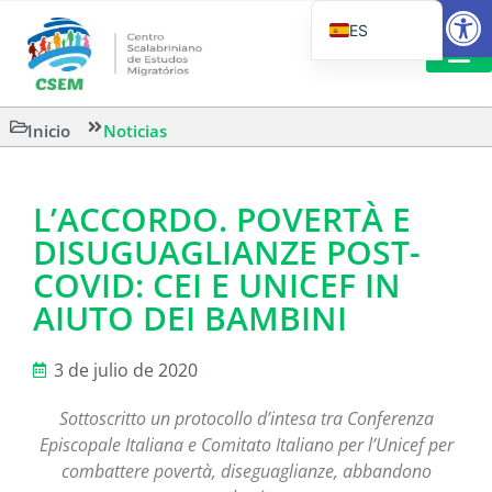
Abrir
ES
PT_BR
EN
LECTURA
Inicio
Noticias
IT
L’ACCORDO. POVERTÀ E
DISUGUAGLIANZE POST-
COVID: CEI E UNICEF IN
AIUTO DEI BAMBINI
3 de julio de 2020
Sottoscritto un protocollo d’intesa tra Conferenza
Episcopale Italiana e Comitato Italiano per l’Unicef per
combattere povertà, diseguaglianze, abbandono