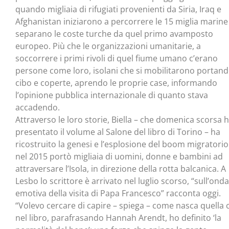
quando migliaia di rifugiati provenienti da Siria, Iraq e
Afghanistan iniziarono a percorrere le 15 miglia marine
separano le coste turche da quel primo avamposto
europeo. Più che le organizzazioni umanitarie, a
soccorrere i primi rivoli di quel fiume umano c’erano
persone come loro, isolani che si mobilitarono portan
cibo e coperte, aprendo le proprie case, informando
l’opinione pubblica internazionale di quanto stava
accadendo.
Attraverso le loro storie, Biella – che domenica scorsa 
presentato il volume al Salone del libro di Torino – ha
ricostruito la genesi e l’esplosione del boom migratori
nel 2015 portò migliaia di uomini, donne e bambini ad
attraversare l’Isola, in direzione della rotta balcanica. A
Lesbo lo scrittore è arrivato nel luglio scorso, “sull’onda
emotiva della visita di Papa Francesco” racconta oggi.
“Volevo cercare di capire – spiega – come nasca quella 
nel libro, parafrasando Hannah Arendt, ho definito ‘la