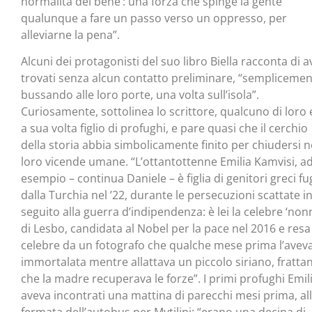
normalità del bene’: una forza che spinge la gente
qualunque a fare un passo verso un oppresso, per
alleviarne la pena”.
Alcuni dei protagonisti del suo libro Biella racconta di av
trovati senza alcun contatto preliminare, “sempliceme
bussando alle loro porte, una volta sull’isola”.
Curiosamente, sottolinea lo scrittore, qualcuno di loro 
a sua volta figlio di profughi, e pare quasi che il cerchio
della storia abbia simbolicamente finito per chiudersi n
loro vicende umane. “L’ottantottenne Emilia Kamvisi, a
esempio – continua Daniele – è figlia di genitori greci fug
dalla Turchia nel ’22, durante le persecuzioni scattate i
seguito alla guerra d’indipendenza: è lei la celebre ‘non
di Lesbo, candidata al Nobel per la pace nel 2016 e resa
celebre da un fotografo che qualche mese prima l’avev
immortalata mentre allattava un piccolo siriano, fratta
che la madre recuperava le forze”. I primi profughi Emili
aveva incontrati una mattina di parecchi mesi prima, al