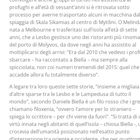
profughi e all’età di sessant’anni si è ritrovata sotto
processo per averne trasportato alcuni in macchina dal
spiaggia di Skala Sikamias al centro di Mytilini. O Melind
nata a Melbourne e trasferitasi sull’isola all’età di sette
anni, che a Lesbo gestisce uno dei ristoranti più rinoma
del porto di Molyvos, da dove negli anni ha assistito al
moltiplicarsi degli arrivi: “Era dal 2010 che vedevo i pro
sbarcare – ha raccontato a Biella – ma sempre alla
spicciolata, non coi numeri tremendi del 2015: quel che
accadde allora fu totalmente diverso”.
A legare tra loro queste sette storie, “insieme a migliaia
d’altre sparse tra le Lesbo e le Lampedusa di tutto il
mondo”, secondo Daniele Biella è un filo rosso che i gre
chiamano filoxenia, “ovvero l’amore per lo straniero –
spiega lo scrittore – per chi viene da fuori”. “Si tratta di
virtù innata negli abitanti di quell’isola – chiosa Biella -,
crocevia dell’umanità posizionato nell’esatto punto
d’intersezione tra oriente e occidente, che per quattro