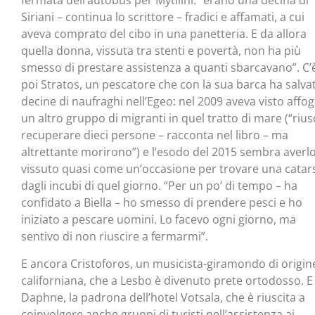
fermata dell’autobus per Mytilini: “erano una decina di
Siriani – continua lo scrittore – fradici e affamati, a cui
aveva comprato del cibo in una panetteria. E da allora
quella donna, vissuta tra stenti e povertà, non ha più
smesso di prestare assistenza a quanti sbarcavano”. C’
poi Stratos, un pescatore che con la sua barca ha salva
decine di naufraghi nell’Egeo: nel 2009 aveva visto affo
un altro gruppo di migranti in quel tratto di mare (“riusc
recuperare dieci persone – racconta nel libro – ma
altrettante morirono”) e l’esodo del 2015 sembra averl
vissuto quasi come un’occasione per trovare una catar
dagli incubi di quel giorno. “Per un po’ di tempo – ha
confidato a Biella – ho smesso di prendere pesci e ho
iniziato a pescare uomini. Lo facevo ogni giorno, ma
sentivo di non riuscire a fermarmi”.
E ancora Cristoforos, un musicista-giramondo di origin
californiana, che a Lesbo è divenuto prete ortodosso. E
Daphne, la padrona dell’hotel Votsala, che è riuscita a
coinvolgere anche gruppi di turisti nell’assistenza ai