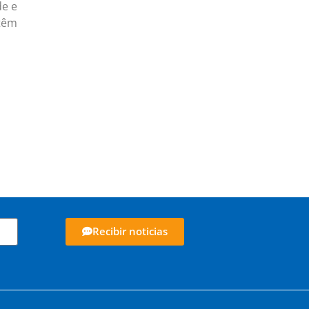
de e
 têm
Recibir noticias