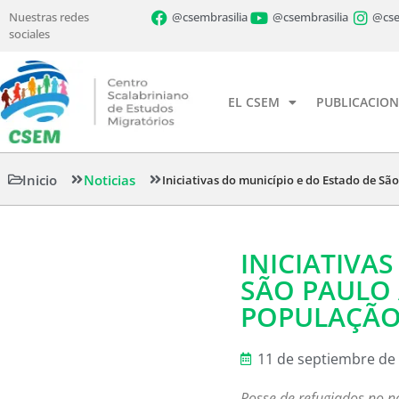
Nuestras redes
@csembrasilia
@csembrasilia
@cse
sociales
EL CSEM
PUBLICACION
Inicio
Noticias
Iniciativas do município e do Estado de S
INICIATIVA
SÃO PAULO
POPULAÇÃO
11 de septiembre de
Posse de refugiados no n