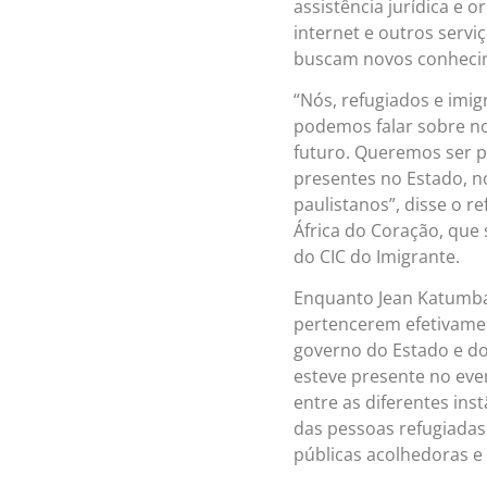
assistência jurídica e 
internet e outros servi
buscam novos conhecim
“Nós, refugiados e imi
podemos falar sobre no
futuro. Queremos ser p
presentes no Estado, 
paulistanos”, disse o 
África do Coração, que
do CIC do Imigrante.
Enquanto Jean Katumba 
pertencerem efetivamen
governo do Estado e d
esteve presente no eve
entre as diferentes ins
das pessoas refugiadas
públicas acolhedoras e 