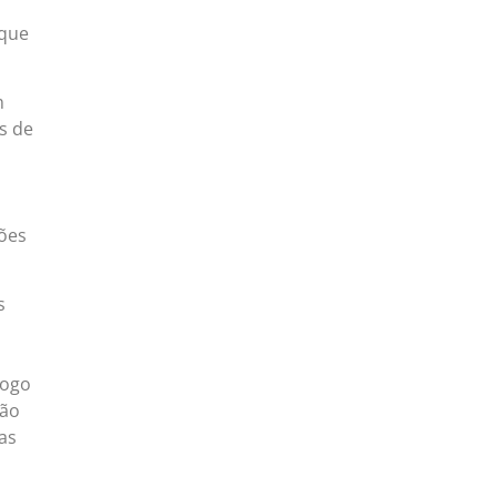
 que
m
s de
ções
s
logo
ção
as