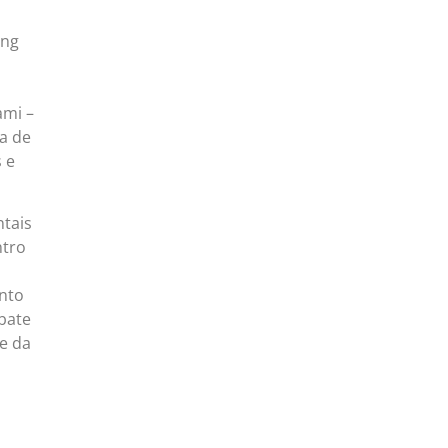
ang
ami –
na de
 e
ntais
ntro
nto
bate
 e da