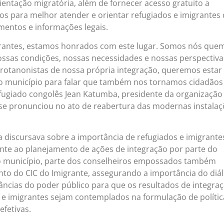
orientação migratória, além de fornecer acesso gratuito a
ços para melhor atender e orientar refugiados e imigrantes
entos e informações legais.
grantes, estamos honrados com este lugar. Somos nós que
ssas condições, nossas necessidades e nossas perspectiva
rotanonistas de nossa própria integração, queremos estar
no município para falar que também nos tornamos cidadãos
refugiado congolês Jean Katumba, presidente da organização
 se pronunciou no ato de reabertura das modernas instala
discursava sobre a importância de refugiados e imigrante
te ao planejamento de ações de integração por parte do
o município, parte dos conselheiros empossados também
nto do CIC do Imigrante, assegurando a importância do diá
tâncias do poder público para que os resultados de integra
 e imigrantes sejam contemplados na formulação de polític
efetivas.