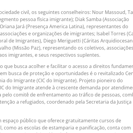
ciedade civil, os seguintes conselheiros: Nour Massoud, T
egmento pessoa física imigrante); Diak Samba (Associação
 Oriana Jará (Presença America Latina), representantes do
associações e organizações de imigrantes; Isabel Torres (C
ral de Imigrantes), Diego Meriguetti (Cáritas Arquidiocesa
rvalho (Missão Paz), representando os coletivos, associações
os imigrantes, e seus respectivos suplentes.
 que busca acolher e facilitar o acesso a direitos fundame
em busca de proteção e oportunidades é o revitalizado Ce
ia do Imigrante (CIC do Imigrante). Projeto pioneiro do
CIC do Imigrante atende à crescente demanda por atendime
a pelo comitê de enfrentamento ao tráfico de pessoas, com
tenção a refugiados, coordenado pela Secretaria da Justiça
m espaço público que oferece gratuitamente cursos de
l, como as escolas de estamparia e panificação, conta com