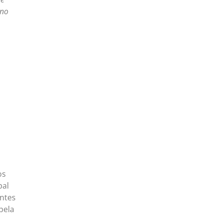
 no
os
pal
antes
pela