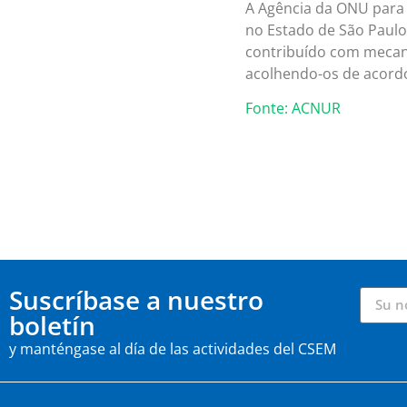
A Agência da ONU para 
no Estado de São Paulo
contribuído com mecani
acolhendo-os de acordo
Fonte: ACNUR
Suscríbase a nuestro
boletín
y manténgase al día de las actividades del CSEM