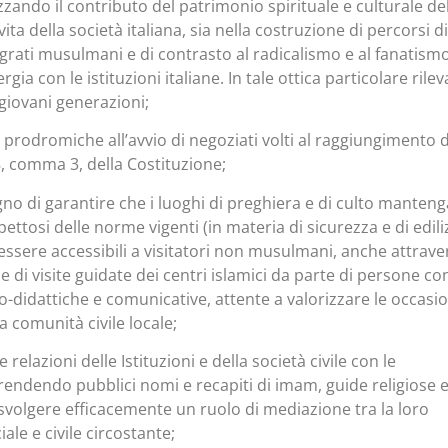
izzando il contributo del patrimonio spirituale e culturale de
vita della società italiana, sia nella costruzione di percorsi di
grati musulmani e di contrasto al radicalismo e al fanatism
rgia con le istituzioni italiane. In tale ottica particolare rile
 giovani generazioni;
i prodromiche all’avvio di negoziati volti al raggiungimento d
 8, comma 3, della Costituzione;
gno di garantire che i luoghi di preghiera e di culto manten
ettosi delle norme vigenti (in materia di sicurezza e di edili
 essere accessibili a visitatori non musulmani, anche attrave
di visite guidate dei centri islamici da parte di persone co
idattiche e comunicative, attente a valorizzare le occasio
 comunità civile locale;
 le relazioni delle Istituzioni e della società civile con le
 rendendo pubblici nomi e recapiti di imam, guide religiose 
 svolgere efficacemente un ruolo di mediazione tra la loro
ale e civile circostante;