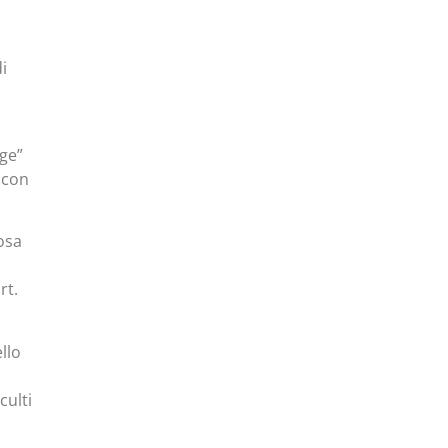
di
gge”
 con
osa
rt.
llo
culti