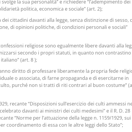
i svolge la sua personalità” e richiedere “l’adempimento dei
lidarietà politica, economica e sociale” (art. 2);
a dei cittadini davanti alla legge, senza distinzione di sesso, 
gione, di opinioni politiche, di condizioni personali e sociali”
e confessioni religiose sono egualmente libere davanti alla le
anizzarsi secondo i propri statuti, in quanto non contrastino
taliano” (art. 8 );
anno diritto di professare liberamente la propria fede religi
viduale o associata, di farne propaganda e di esercitarne in
culto, purché non si tratti di riti contrari al buon costume” (a
1929, recante “Disposizioni sull’esercizio dei culti ammessi ne
elebrato davanti ai ministri dei culti medesimi” e il R. D. 28
ecante “Norme per l’attuazione della legge n. 1159/1929, sui 
er coordinamento di essa con le altre leggi dello Stato”;