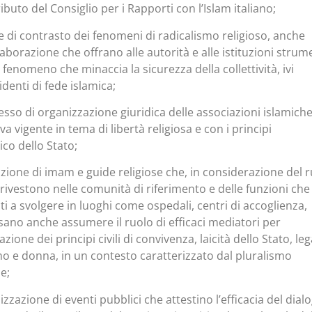
ributo del Consiglio per i Rapporti con l’Islam italiano;
ne di contrasto dei fenomeni di radicalismo religioso, anche
aborazione che offrano alle autorità e alle istituzioni strum
 fenomeno che minaccia la sicurezza della collettività, ivi
identi di fede islamica;
so di organizzazione giuridica delle associazioni islamiche
 vigente in tema di libertà religiosa e con i principi
co dello Stato;
ione di imam e guide religiose che, in considerazione del 
 rivestono nelle comunità di riferimento e delle funzioni che
 a svolgere in luoghi come ospedali, centri di accoglienza,
ossano anche assumere il ruolo di efficaci mediatori per
zione dei principi civili di convivenza, laicità dello Stato, lega
omo e donna, in un contesto caratterizzato dal pluralismo
e;
izzazione di eventi pubblici che attestino l’efficacia del dial