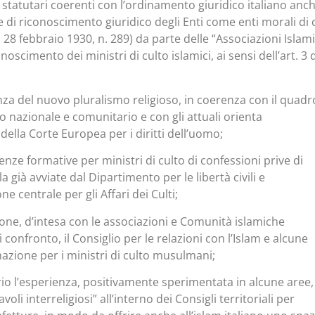
 statutari coerenti con l’ordinamento giuridico italiano anch
ste di riconoscimento giuridico degli Enti come enti morali di 
D. 28 febbraio 1930, n. 289) da parte delle “Associazioni Islam
noscimento dei ministri di culto islamici, ai sensi dell’art. 3 
anza del nuovo pluralismo religioso, in coerenza con il quadr
o nazionale e comunitario e con gli attuali orienta
della Corte Europea per i diritti dell’uomo;
enze formative per ministri di culto di confessioni prive di
la già avviate dal Dipartimento per le libertà civili e
e centrale per gli Affari dei Culti;
ione, d’intesa con le associazioni e Comunità islamiche
 confronto, il Consiglio per le relazioni con l’Islam e alcune
mazione per i ministri di culto musulmani;
orio l’esperienza, positivamente sperimentata in alcune aree,
voli interreligiosi” all’interno dei Consigli territoriali per