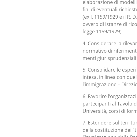
elaborazione di modelli
fini di eventuali richie
(ex l. 1159/1929 e il R. 
ovvero di istanze di rico
legge 1159/1929;
4. Considerare la rilev
normativo di riferiment
menti giurisprudenziali 
5. Consolidare le esperi
intesa, in linea con quel
l’immigrazione – Direzion
6. Favorire l’organizzaz
partecipanti al Tavolo di
Università, corsi di for
7. Estendere sul territ
della costituzione dei “ta