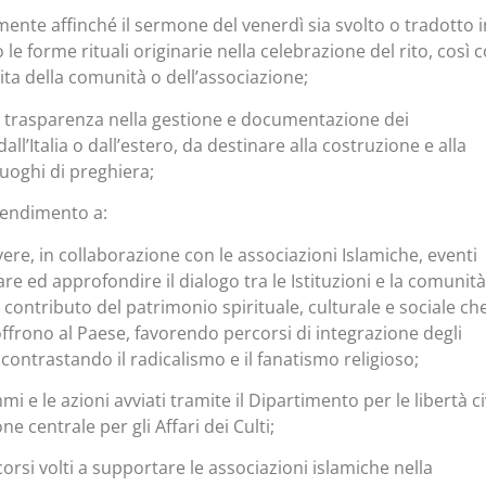
ente affinché il sermone del venerdì sia svolto o tradotto i
 le forme rituali originarie nella celebrazione del rito, così
ita della comunità o dell’associazione;
 trasparenza nella gestione e documentazione dei
dall’Italia o dall’estero, da destinare alla costruzione e alla
uoghi di preghiera;
ntendimento a:
re, in collaborazione con le associazioni Islamiche, eventi
are ed approfondire il dialogo tra le Istituzioni e la comunità
l contributo del patrimonio spirituale, culturale e sociale che
rono al Paese, favorendo percorsi di integrazione degli
ontrastando il radicalismo e il fanatismo religioso;
i e le azioni avviati tramite il Dipartimento per le libertà civ
e centrale per gli Affari dei Culti;
rcorsi volti a supportare le associazioni islamiche nella