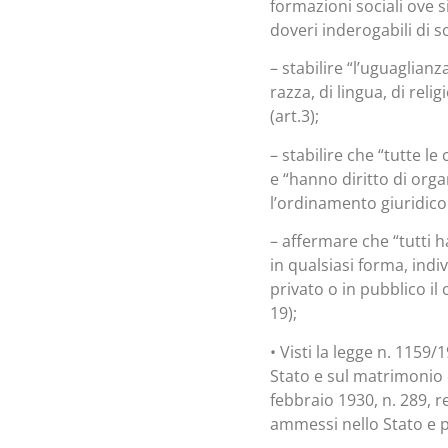
formazioni sociali ove s
doveri inderogabili di so
– stabilire “l’uguaglianz
razza, di lingua, di reli
(art.3);
– stabilire che “tutte l
e “hanno diritto di org
l’ordinamento giuridico i
– affermare che “tutti h
in qualsiasi forma, indi
privato o in pubblico il 
19);
• Visti la legge n. 1159/
Stato e sul matrimonio c
febbraio 1930, n. 289, r
ammessi nello Stato e p