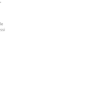
”
le
ssi