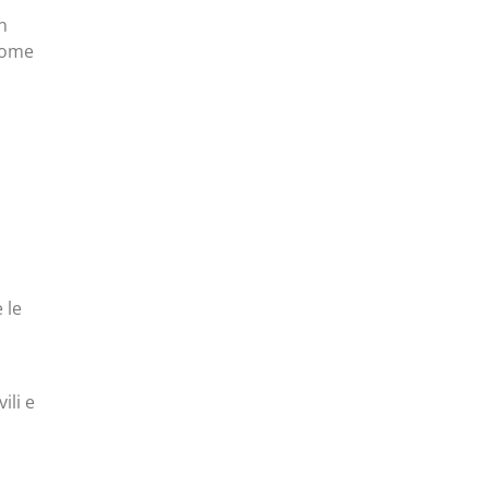
n
 come
 le
ili e