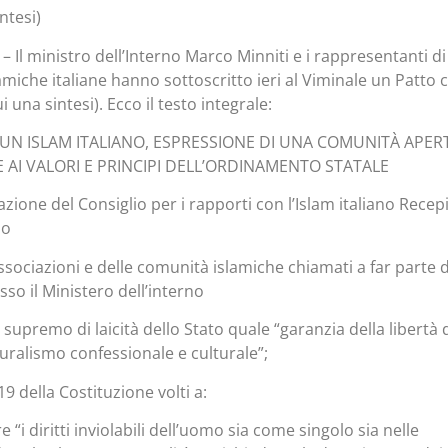
ntesi)
 Il ministro dell’Interno Marco Minniti e i rappresentanti di
amiche italiane hanno sottoscritto ieri al Viminale un Patto 
 una sintesi). Ecco il testo integrale:
UN ISLAM ITALIANO, ESPRESSIONE DI UNA COMUNITÀ APER
 AI VALORI E PRINCIPI DELL’ORDINAMENTO STATALE
zione del Consiglio per i rapporti con l’Islam italiano Recep
no
ssociazioni e delle comunità islamiche chiamati a far parte 
so il Ministero dell’interno
o supremo di laicità dello Stato quale “garanzia della libertà 
luralismo confessionale e culturale”;
e 19 della Costituzione volti a:
 “i diritti inviolabili dell’uomo sia come singolo sia nelle