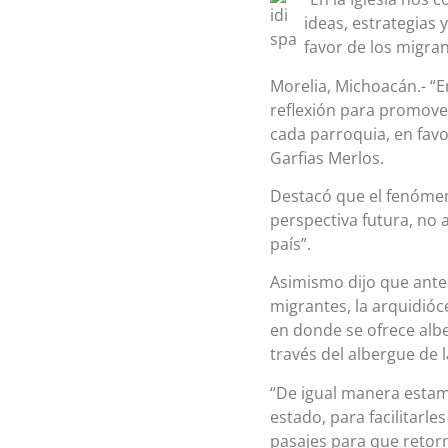
ideas, estrategias 
favor de los migran
Morelia, Michoacán.- “
reflexión para promover 
cada parroquia, en favo
Garfias Merlos.
Destacó que el fenómeno
perspectiva futura, no 
país”.
Asimismo dijo que ante
migrantes, la arquidió
en donde se ofrece albe
través del albergue de l
“De igual manera estam
estado, para facilitarl
pasajes para que retorn