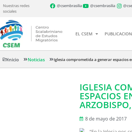
Nuestras redes
@csembrasilia
@csembrasilia
@cse
sociales
EL CSEM
PUBLICACION
Inicio
Noticias
Iglesia comprometida a generar espacios en
IGLESIA C
ESPACIOS E
ARZOBISPO,
8 de mayo de 2017
“En la Iglesia nos