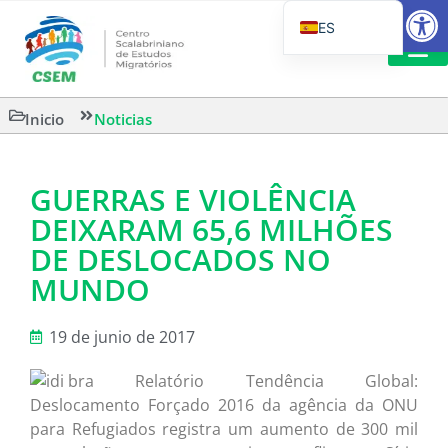
Abrir
ES
PT_BR
EN
LECTURA
Inicio
Noticias
IT
GUERRAS E VIOLÊNCIA
DEIXARAM 65,6 MILHÕES
DE DESLOCADOS NO
MUNDO
19 de junio de 2017
Relatório Tendência Global:
Deslocamento Forçado 2016 da agência da ONU
para Refugiados registra um aumento de 300 mil