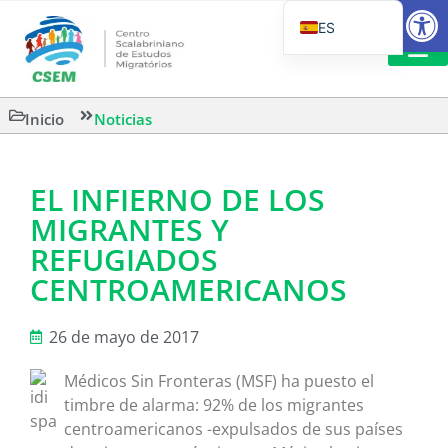
Abrir
ES
PT_BR
EN
LECTURA
Inicio
Noticias
IT
EL INFIERNO DE LOS
MIGRANTES Y
REFUGIADOS
CENTROAMERICANOS
26 de mayo de 2017
Médicos Sin Fronteras (MSF) ha puesto el
timbre de alarma: 92% de los migrantes
centroamericanos -expulsados de sus países