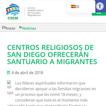
Abrir
ES
PT_BR
EN
LECTURA
Inicio
Noticias
IT
CENTROS RELIGIOSOS DE
SAN DIEGO OFRECERÁN
SANTUARIO A MIGRANTES
4 de abril de 2018
Los líderes espirituales informaron que
decidieron apoyar a las familias migrantes en
un proceso que les tomó 18 meses, y
consideran que este es el momento más
adecuado luego que el presidente Trump se