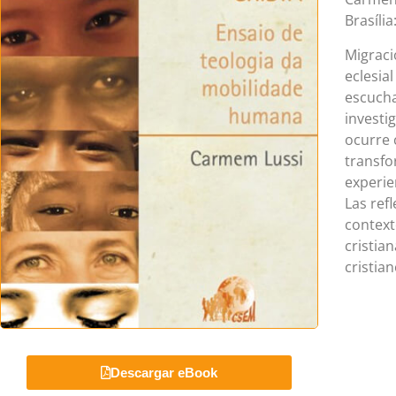
Brasíli
Migraci
eclesia
escucha
investi
ocurre 
transfo
experie
Las ref
context
cristia
cristian
Descargar eBook