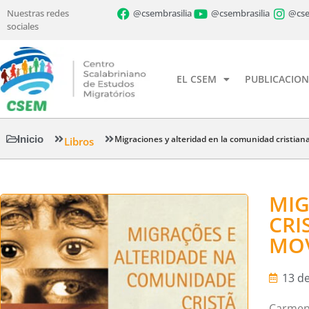
Nuestras redes
@csembrasilia
@csembrasilia
@cse
sociales
EL CSEM
PUBLICACION
Inicio
Migraciones y alteridad en la comunidad cristian
Libros
MIG
CRI
MO
13 de
Carmen