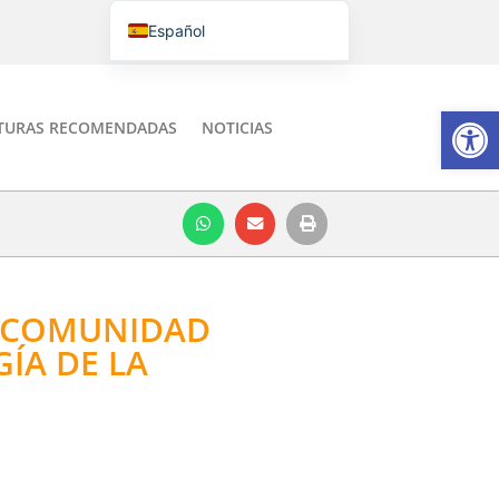
Español
Português do Brasil
English
Abrir
TURAS RECOMENDADAS
NOTICIAS
Italiano
A COMUNIDAD
ÍA DE LA