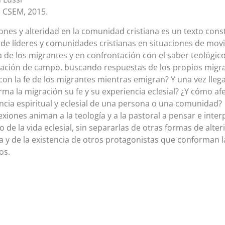
a: CSEM, 2015.
ones y alteridad en la comunidad cristiana es un texto const
l de líderes y comunidades cristianas en situaciones de mov
 de los migrantes y en confrontación con el saber teológic
gación de campo, buscando respuestas de los propios migr
con la fe de los migrantes mientras emigran? Y una vez lleg
rma la migración su fe y su experiencia eclesial? ¿Y cómo afe
ncia espiritual y eclesial de una persona o una comunidad?
lexiones animan a la teología y a la pastoral a pensar e inter
o de la vida eclesial, sin separarlas de otras formas de alte
na y de la existencia de otros protagonistas que conforman 
os.