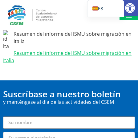
Abrir
ES
PT_BR
EN
LECTURA
Resumen del informe del ISMU sobre migración en
IT
Italia
Resumen del informe del ISMU sobre migración en
Italia
Suscríbase a nuestro boletín
y manténgase al día de las actividades del CSEM