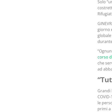
Solo “u
costret
Rifugiat
GINEVRA
giorno 
globale
durante 
“Ognuno
corso d
che ser
ad abba
“Tut
Grandi 
COVID-1
le perso
primi a