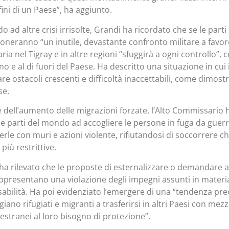
fini di un Paese”, ha aggiunto.
 ad altre crisi irrisolte, Grandi ha ricordato che se le parti 
neranno “un inutile, devastante confronto militare a favore di
ria nel Tigray e in altre regioni “sfuggirà a ogni controllo”,
rno e al di fuori del Paese. Ha descritto una situazione in cu
are ostacoli crescenti e difficoltà inaccettabili, come dimost
se.
e dell’aumento delle migrazioni forzate, l’Alto Commissario h
ne parti del mondo ad accogliere le persone in fuga da guer
erle con muri e azioni violente, rifiutandosi di soccorrere c
più restrittive.
ha rilevato che le proposte di esternalizzare o demandare ad
appresentano una violazione degli impegni assunti in materia
abilità. Ha poi evidenziato l’emergere di una “tendenza preo
giano rifugiati e migranti a trasferirsi in altri Paesi con me
, estranei al loro bisogno di protezione”.