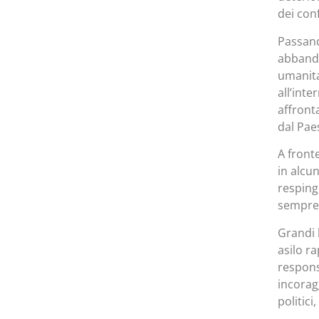
dei con
Passando
abbando
umanita
all’inte
affront
dal Pae
A front
in alcu
resping
sempre 
Grandi 
asilo r
respons
incorag
politici