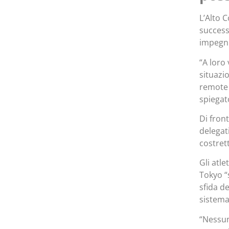
L’Alto 
succes
impegni
“A loro 
situazi
remote 
spiegat
Di fron
delegat
costret
Gli atle
Tokyo “
sfida de
sistemat
“Nessun