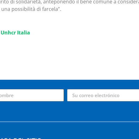
irito di solidarietà, anteponendo il bene comune a consideraz
una possibilità di farcela”.
:
Unhcr Italia