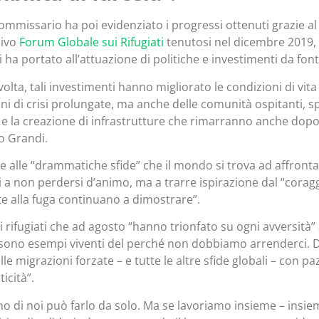
Commissario ha poi evidenziato i progressi ottenuti grazie a
sivo
Forum Globale sui Rifugiati
tenutosi nel dicembre 2019, 
 ha portato all’attuazione di politiche e investimenti da font
volta, tali investimenti hanno migliorato le condizioni di vita
oni di crisi prolungate, ma anche delle comunità ospitanti, 
e la creazione di infrastrutture che rimarranno anche dopo il
o Grandi.
te alle “drammatiche sfide” che il mondo si trova ad affronta
i a non perdersi d’animo, ma a trarre ispirazione dal “coragg
te alla fuga continuano a dimostrare”.
ti rifugiati che ad agosto “hanno trionfato su ogni avversità” 
sono esempi viventi del perché non dobbiamo arrenderci. 
lle migrazioni forzate – e tutte le altre sfide globali – con 
icità”.
o di noi può farlo da solo. Ma se lavoriamo insieme – insiem