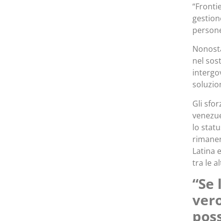
“Fronti
gestion
persone
Nonosta
nel sos
intergo
soluzion
Gli sfo
venezue
lo stat
rimaner
Latina 
tra le a
“Se 
vero
poss