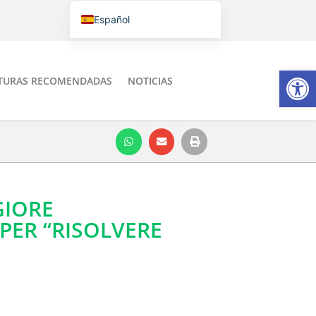
Español
Português do Brasil
English
Abrir
TURAS RECOMENDADAS
NOTICIAS
Italiano
GIORE
PER “RISOLVERE