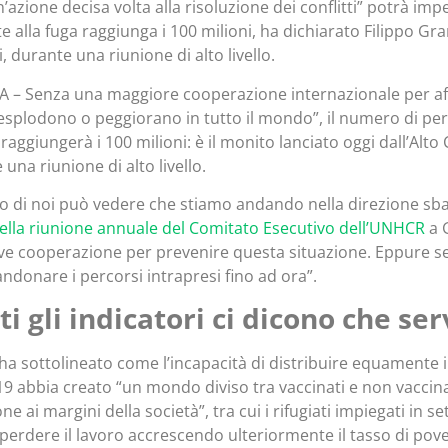
n’azione decisa volta alla risoluzione dei conflitti” potrà im
te alla fuga raggiunga i 100 milioni, ha dichiarato Filippo G
i, durante una riunione di alto livello.
 – Senza una maggiore cooperazione internazionale per affro
esplodono o peggiorano in tutto il mondo”, il numero di pers
 raggiungerà i 100 milioni: è il monito lanciato oggi dall’Alt
una riunione di alto livello.
 di noi può vedere che stiamo andando nella direzione sba
ella riunione annuale del Comitato Esecutivo dell’UNHCR
a G
ve cooperazione per prevenire questa situazione. Eppure s
ndonare i percorsi intrapresi fino ad ora”.
ti gli indicatori ci dicono che s
ha sottolineato come l’incapacità di distribuire equamente i
9 abbia creato “un mondo diviso tra vaccinati e non vaccin
ne ai margini della società”, tra cui i rifugiati impiegati in se
 perdere il lavoro accrescendo ulteriormente il tasso di pove