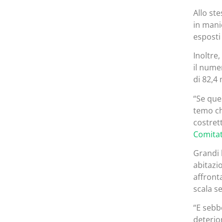
Allo st
in mani
esposti 
Inoltre,
il nume
di 82,4 
“Se que
temo ch
costret
Comitat
Grandi h
abitazio
affront
scala se
“E sebb
deterio