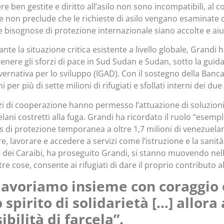
ere ben gestite e diritto all’asilo non sono incompatibili, al
e non preclude che le richieste di asilo vengano esaminate 
 bisognose di protezione internazionale siano accolte e aiu
nte la situazione critica esistente a livello globale, Grandi 
tenere gli sforzi di pace in Sud Sudan e Sudan, sotto la guida
vernativa per lo sviluppo (IGAD). Con il sostegno della Ban
i per più di sette milioni di rifugiati e sfollati interni dei due
rzi di cooperazione hanno permesso l’attuazione di soluzion
lani costretti alla fuga. Grandi ha ricordato il ruolo “esem
us di protezione temporanea a oltre 1,7 milioni di venezuelan
e, lavorare e accedere a servizi come l’istruzione e la sanità
e dei Caraibi, ha proseguito Grandi, si stanno muovendo nell
ltre cose, consente ai rifugiati di dare il proprio contributo 
lavoriamo insieme con coraggio e
 spirito di solidarietà […] allor
ibilità di farcela”.