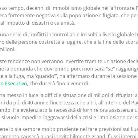
esso tempo, decenni di immobilismo globale nell’affrontare 
era fortemente negativa sulla popolazione rifugiata, che per
all’impatto di disastri e calamità.
 una serie di conflitti incontrollati e irrisolti a livello globa
ro delle persone costrette a fuggire, che alla fine dello scor
milioni.
ste tendenze non verranno invertite tramite un’azione decisa v
e la domanda che dovremmo porci non sarà “se” raggiunge
te alla fuga, ma ‘quando’”, ha affermato durante la sessione
o Esecutivo
, che durerà fino a venerdì.
a messo in luce la difficile situazione di milioni di rifugiati
ni da più di 40 anni e l’incertezza che altri, all’interno del
ando. Ha evidenziato la necessità di fornire ora assistenza 
 si vuole impedire l’aggravarsi della crisi e l’implosione dei 
ene io sia sempre molto prudente nel fare previsioni sui flus
ramento causerà quasi inevitabilmente grandi flussi interni