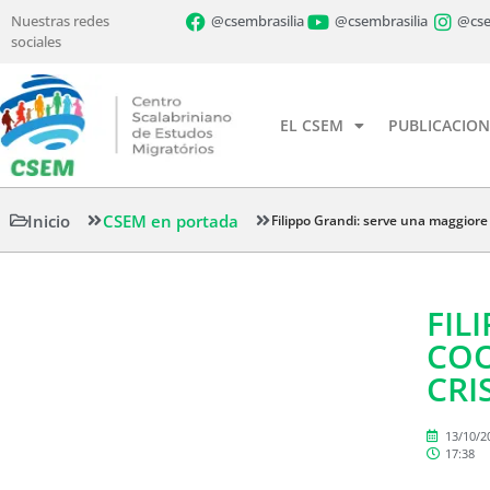
Nuestras redes
@csembrasilia
@csembrasilia
@cse
sociales
EL CSEM
PUBLICACION
Inicio
CSEM en portada
Filippo Grandi: serve una maggiore 
FIL
COO
CRI
13/10/2
17:38