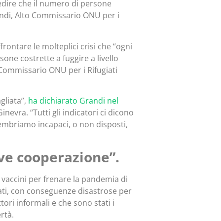
pedire che il numero di persone
randi, Alto Commissario ONU per i
ntare le molteplici crisi che “ogni
one costrette a fuggire a livello
o Commissario ONU per i Rifugiati
gliata”,
ha dichiarato Grandi nel
inevra. “Tutti gli indicatori ci dicono
embriamo incapaci, o non disposti,
erve cooperazione”.
 vaccini per frenare la pandemia di
ati, con conseguenze disastrose per
ttori informali e che sono stati i
rtà.