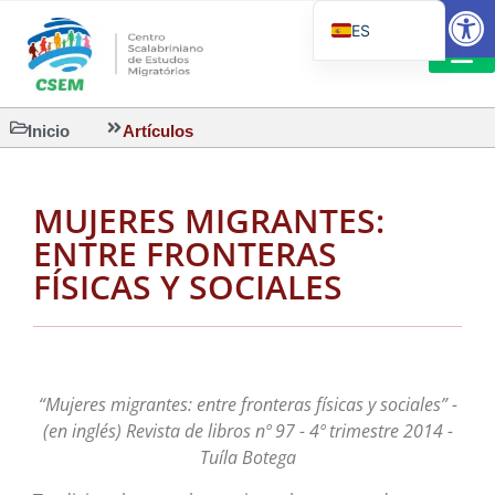
Abrir
ES
PT_BR
EN
LECTURA
Inicio
Artículos
IT
MUJERES MIGRANTES:
ENTRE FRONTERAS
FÍSICAS Y SOCIALES
“Mujeres migrantes: entre fronteras físicas y sociales” -
(en inglés)
Revista de libros nº 97 - 4º trimestre 2014 -
Tuíla Botega