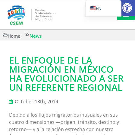
Open
EN
PT_BR
IT
SUGGESTED R
Home
News
ES
EL ENFOQUE DE LA
MIGRACIÓN EN MÉXICO
HA EVOLUCIONADO A SER
UN REFERENTE REGIONAL
October 18th, 2019
Debido a los flujos migratorios inusuales en sus
cuatro dimensiones —origen, tránsito, destino y
retorno— y a la relación estrecha con nuestra