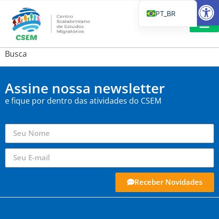
Barra de Fe
PT_BR
EN
IT
LEITURAS 
Busca
ES
Assine nossa newsletter
e fique por dentro das atividades do CSEM
Receber Novidades