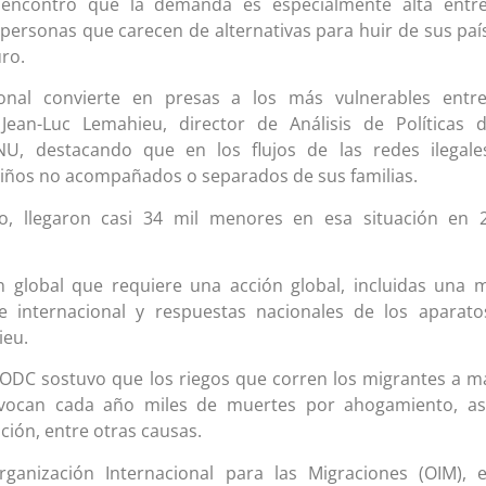
, encontró que la demanda es especialmente alta entre
 personas que carecen de alternativas para huir de sus paí
uro.
ional convierte en presas a los más vulnerables entr
 Jean-Luc Lemahieu, director de Análisis de Políticas 
U, destacando que en los flujos de las redes ilegale
iños no acompañados o separados de sus familias.
o, llegaron casi 34 mil menores en esa situación en 2
n global que requiere una acción global, incluidas una 
e internacional y respuestas nacionales de los aparat
ieu.
NODC sostuvo que los riegos que corren los migrantes a 
ovocan cada año miles de muertes por ahogamiento, asf
ción, entre otras causas.
anización Internacional para las Migraciones (OIM), 