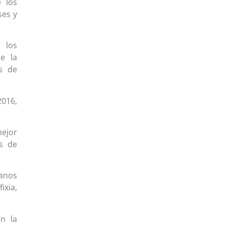
 los
ses y
e los
de la
s de
016,
mejor
os de
manos
ixia,
en la