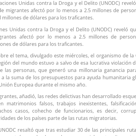
Naciones Unidas contra la Droga y el Delito (UNODC) revel
 de migrantes afectó por lo menos a 2.5 millones de perso
 millones de dólares para los traficantes.
ones Unidas contra la Droga y el Delito (UNODC) reveló q
igrantes afectó por lo menos a 2.5 millones de person
lones de dólares para los traficantes.
obre el tema, divulgado este miércoles, el organismo de l
gión del mundo estuvo a salvo de esa lucrativa violación d
de las personas, que generó una millonaria ganancia par
e a la suma de los presupuestos para ayuda humanitaria g
 Unión Europea durante el mismo año.
igrantes, añadió, las redes delictivas han desarrollado esq
 matrimonios falsos, trabajos inexistentes, falsificaci
hos casos, cohecho de funcionarios, es decir, corrup
ridades de los países parte de las rutas migratorias.
NODC resaltó que tras estudiar 30 de las principales rut