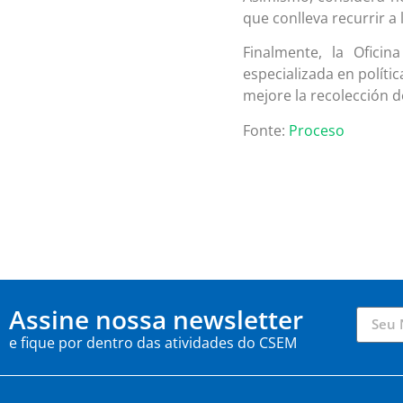
que conlleva recurrir a 
Finalmente, la Oficin
especializada en políti
mejore la recolección d
Fonte:
Proceso
Assine nossa newsletter
e fique por dentro das atividades do CSEM