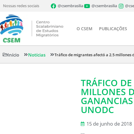
Nossas redes sociais
@csembrasilia
@csembrasilia
@cse
O CSEM
PUBLICAÇÕES
Início
Notícias
Tráfico de migrantes afectó a 2.5 millone
TRÁFICO DE
MILLONES 
GANANCIAS 
UNODC
15 de junho de 2018