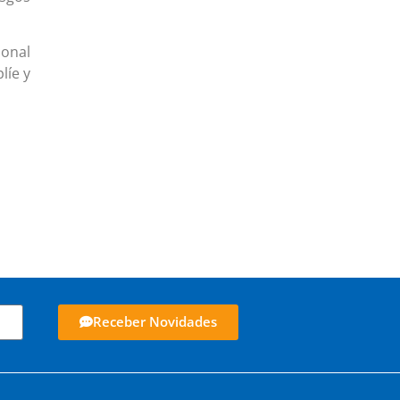
ional
líe y
Receber Novidades