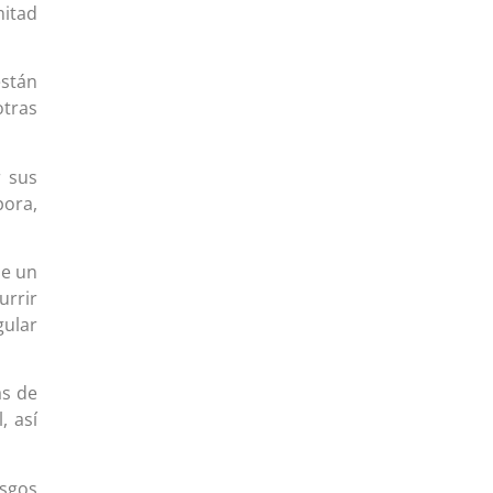
mitad
stán
otras
r sus
pora,
de un
urrir
ular
as de
, así
esgos