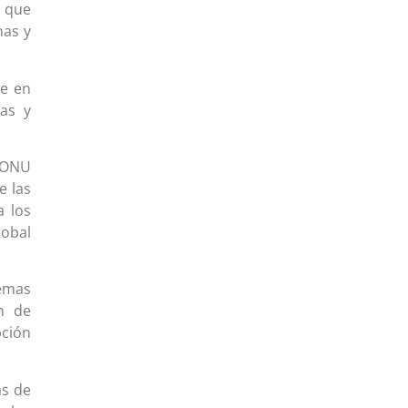
ó que
nas y
ue en
as y
a ONU
e las
a los
lobal
uemas
ón de
ción
as de