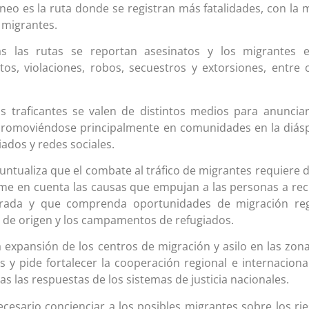
neo es la ruta donde se registran más fatalidades, con la 
 migrantes.
s las rutas se reportan asesinatos y los migrantes e
os, violaciones, robos, secuestros y extorsiones, entre 
os traficantes se valen de distintos medios para anuncia
, promoviéndose principalmente en comunidades en la diás
dos y redes sociales.
untualiza que el combate al tráfico de migrantes requiere 
e en cuenta las causas que empujan a las personas a rec
rada y que comprenda oportunidades de migración reg
s de origen y los campamentos de refugiados.
 expansión de los centros de migración y asilo en las zon
 y pide fortalecer la cooperación regional e internacional
s las respuestas de los sistemas de justicia nacionales.
cesario concienciar a los posibles migrantes sobre los ri