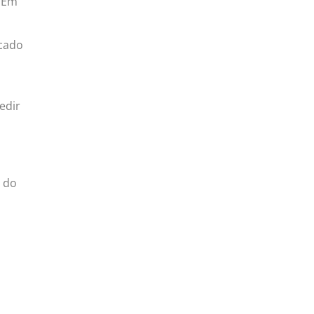
. Em
rcado
edir
o do