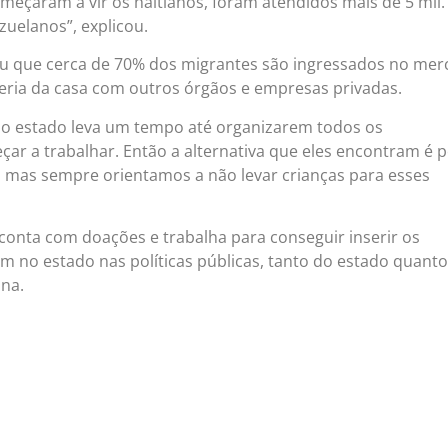
omeçaram a vir os haitianos, foram atendidos mais de 5 mil
zuelanos”, explicou.
u que cerca de 70% dos migrantes são ingressados no me
eria da casa com outros órgãos e empresas privadas.
o estado leva um tempo até organizarem todos os
r a trabalhar. Então a alternativa que eles encontram é p
s, mas sempre orientamos a não levar crianças para esses
 conta com doações e trabalha para conseguir inserir os
m no estado nas políticas públicas, tanto do estado quant
ana.