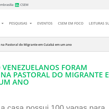
mbrasilia
CSEM
PESQUISAS
EVENTOS
CSEM EM FOCO
LEITURAS S
s na Pastoral do Migrante em Cuiabá em um ano
00 VENEZUELANOS FORAM
 NA PASTORAL DO MIGRANTE 
 UM ANO
 a casa possui 100 vagas para