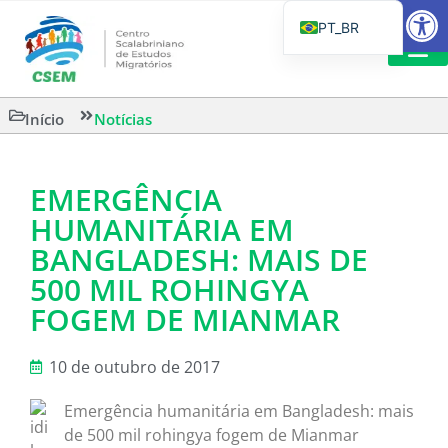
Barra de Fe
PT_BR
EN
IT
LEITURAS 
Início
Notícias
ES
EMERGÊNCIA
HUMANITÁRIA EM
BANGLADESH: MAIS DE
500 MIL ROHINGYA
FOGEM DE MIANMAR
10 de outubro de 2017
Emergência humanitária em Bangladesh: mais
de 500 mil rohingya fogem de Mianmar