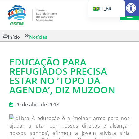
Barra de Fe
PT_BR
EN
IT
CSEM EM FOCO
LEITURAS 
Início
Notícias
ES
EDUCAÇÃO PARA
REFUGIADOS PRECISA
ESTAR NO ‘TOPO DA
AGENDA’, DIZ MUZOON
20 de abril de 2018
A educação é a ‘melhor arma para nos
ajudar a lutar por nossos direitos e alcançar
nossos sonhos’, afirmou a jovem ativista síria