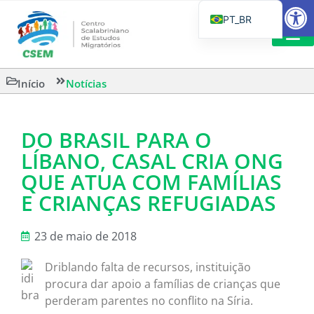
Barra de Fe
PT_BR
EN
IT
LEITURAS 
Início
Notícias
ES
DO BRASIL PARA O
LÍBANO, CASAL CRIA ONG
QUE ATUA COM FAMÍLIAS
E CRIANÇAS REFUGIADAS
23 de maio de 2018
Driblando falta de recursos, instituição
procura dar apoio a famílias de crianças que
perderam parentes no conflito na Síria.