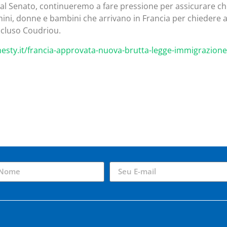
 al Senato, continueremo a fare pressione per assicurare ch
uomini, donne e bambini che arrivano in Francia per chiedere a
oncluso Coudriou.
esty.it/francia-approvata-nuova-brutta-legge-immigrazione