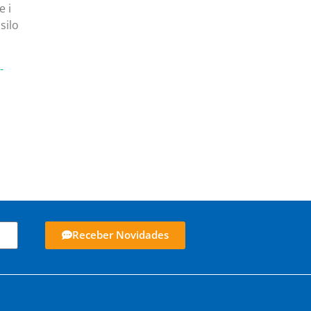
e i
silo
-
Receber Novidades