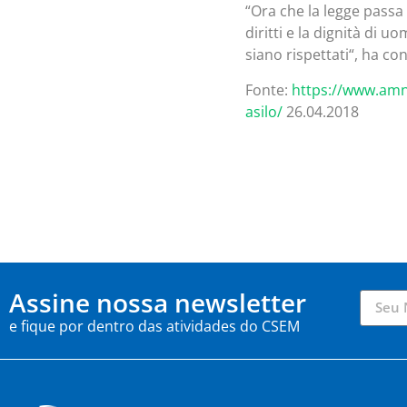
“Ora che la legge passa
diritti e la dignità di 
siano rispettati“, ha c
Fonte:
https://www.amn
asilo/
26.04.2018
Assine nossa newsletter
e fique por dentro das atividades do CSEM