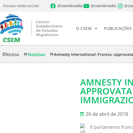
Nossas redes sociais
@csembrasilia
@csembrasilia
@cse
O CSEM
PUBLICAÇÕES
Início
Notícias
Amnesty International: Francia: approvata
AMNESTY IN
APPROVATA
IMMIGRAZIO
26 de abril de 2018
Il parlamento franc