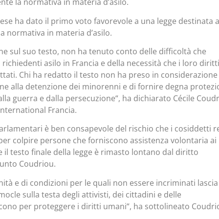
nte la normativa in materia d’asilo.
ese ha dato il primo voto favorevole a una legge destinata 
a normativa in materia d’asilo.
one sul suo testo, non ha tenuto conto delle difficoltà che
 richiedenti asilo in Francia e della necessità che i loro diritt
tati. Chi ha redatto il testo non ha preso in considerazione
fine alla detenzione dei minorenni e di fornire degna protez
lla guerra e dalla persecuzione“, ha dichiarato Cécile Coudr
nternational Francia.
arlamentari è ben consapevole del rischio che i cosiddetti r
 per colpire persone che forniscono assistenza volontaria ai
 il testo finale della legge è rimasto lontano dal diritto
iunto Coudriou.
ità e di condizioni per le quali non essere incriminati lascia
le sulla testa degli attivisti, dei cittadini e delle
cono per proteggere i diritti umani“, ha sottolineato Coudri