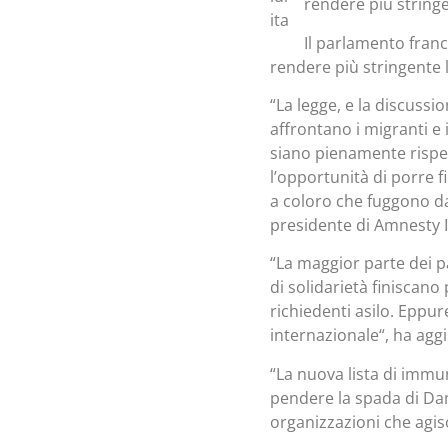
rendere più stringe
Il parlamento franc
rendere più stringente l
“La legge, e la discussi
affrontano i migranti e i
siano pienamente rispet
l’opportunità di porre 
a coloro che fuggono da
presidente di Amnesty I
“La maggior parte dei p
di solidarietà finiscano
richiedenti asilo. Eppure
internazionale“, ha agg
“La nuova lista di immun
pendere la spada di Damoc
organizzazioni che agis