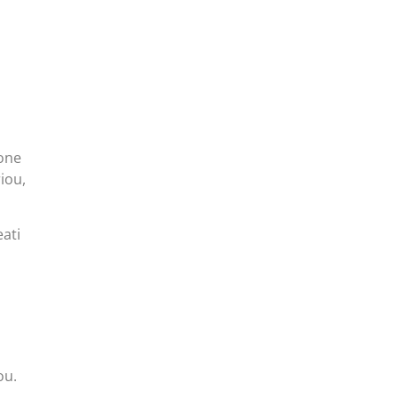
a
i
ione
iou,
eati
ou.