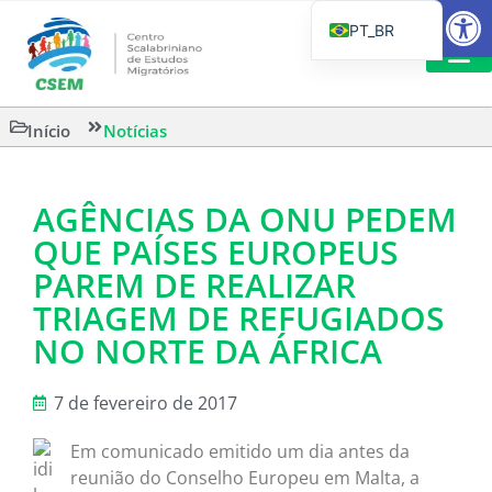
Barra de Fe
PT_BR
EN
IT
LEITURAS 
Início
Notícias
ES
AGÊNCIAS DA ONU PEDEM
QUE PAÍSES EUROPEUS
PAREM DE REALIZAR
TRIAGEM DE REFUGIADOS
NO NORTE DA ÁFRICA
7 de fevereiro de 2017
Em comunicado emitido um dia antes da
reunião do Conselho Europeu em Malta, a