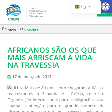
Barra de Fe
PT_BR
EN
IT
LEITURAS 
Início
Notícias
ES
AFRICANOS SÃO OS QUE
MAIS ARRISCAM A VIDA
NA TRAVESSIA
17 de março de 2017
Mais de 80 por cento chegaram à Itália e
os restantes à Espanha e Grécia, refere o
Organização Internacional para as Migrações, que
chama a atenção para o grande número de
africanos que fez a perigosa travessia pelo mar,