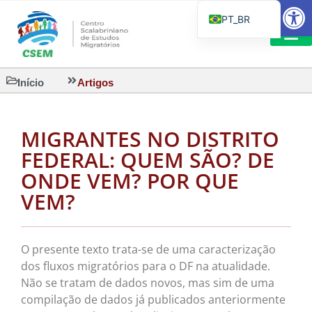
Barra de Fe
PT_BR
EN
IT
LEITURAS 
Início
Artigos
ES
MIGRANTES NO DISTRITO
FEDERAL: QUEM SÃO? DE
ONDE VEM? POR QUE
VEM?
O presente texto trata-se de uma caracterização
dos fluxos migratórios para o DF na atualidade.
Não se tratam de dados novos, mas sim de uma
compilação de dados já publicados anteriormente