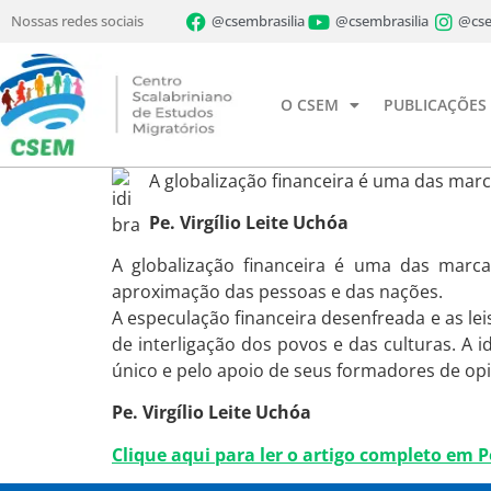
Nossas redes sociais
@csembrasilia
@csembrasilia
@cse
O CSEM
PUBLICAÇÕES
A globalização financeira é uma das mar
Pe. Virgílio Leite Uchóa
A globalização financeira é uma das marc
aproximação das pessoas e das nações.
A especulação financeira desenfreada e as l
de interligação dos povos e das culturas. A 
único e pelo apoio de seus formadores de opi
Pe. Virgílio Leite Uchóa
Clique aqui para ler o artigo completo em 