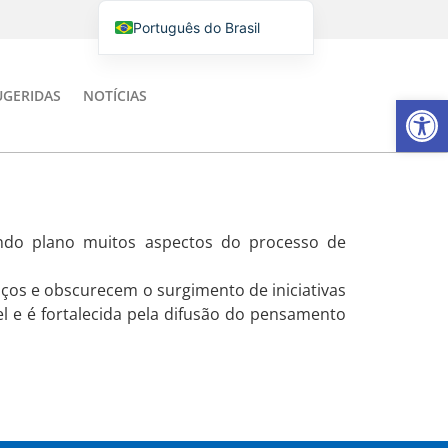
Português do Brasil
English
Italiano
UGERIDAS
NOTÍCIAS
Barra de Fe
Español
undo plano muitos aspectos do processo de
ços e obscurecem o surgimento de iniciativas
el e é fortalecida pela difusão do pensamento