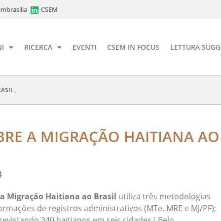
mbrasilia
CSEM
I
RICERCA
EVENTI
CSEM IN FOCUS
LETTURA SUGG
ASIL
RE A MIGRAÇÃO HAITIANA AO
4
a Migração Haitiana ao Brasil
utiliza três metodologias
nformações de registros administrativos (MTe, MRE e MJ/PF);
evistando 340 haitianos em seis cidades ( Belo