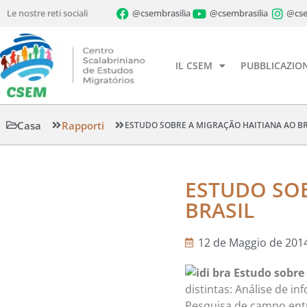
Le nostre reti sociali
@csembrasilia
@csembrasilia
@cse
IL CSEM
PUBBLICAZION
Casa
Rapporti
ESTUDO SOBRE A MIGRAÇÃO HAITIANA AO BR
ESTUDO SOB
BRASIL
12 de Maggio de 201
Estudo sobre 
distintas: Análise de i
Pesquisa de campo entr