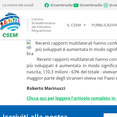
Le nostre reti sociali
@csembrasilia
@csembrasilia
@cse
IL CSEM
PUBBLICAZION
Recenti rapporti multilaterali hanno conf
più sviluppati è aumentata in modo signif
Recenti rapporti multilaterali hanno con
più sviluppati è aumentata in modo significa
nascita, 110,3 milioni - 63% del totale - vivev
maggior parte degli stranieri viveva nei Paesi 
Roberto Marinucci
Clicca qui per leggere l'articolo completo i
Iscriviti alla nostra