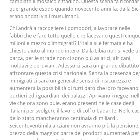
cambiato il mosaico cittadino. Questa scena fa ricordar
quel grande esodo quando novecento anni fa, dalla Sici
erano andati via i musulmani.
Chi andrà a raccogliere i pomodori, a lavorare nelle
fabbriche e fare tutto quello che facevano questi cinqu
milioni e mezzo d’immigrati? L’Italia si è fermata e ha
chiesto aiuto al mondo intero. Dalla Libia non si vede u
barca, per le strade non ci sono più asiatici, africani,
moldavi e peruviani. Adesso ci sarà un grande dibattito
affrontare questa crisi nazionale. Senza la presenza deg
immigrati ci sarà un generale senso di insicurezza e
aumenterà la possibilità di furti dato che loro facevano 
portieri ed i guardiani dei palazzi. Aprivano i negozi nell
vie che ora sono buie, erano presenti nelle case degli
italiani per svolgere il lavoro di colf o badante. Nelle ca
dello stato mancheranno centinaia di miliardi.
Seicentoventimila anziani non avranno più la pensione. 
prezzo della maggior parte dei prodotti aumenterà per