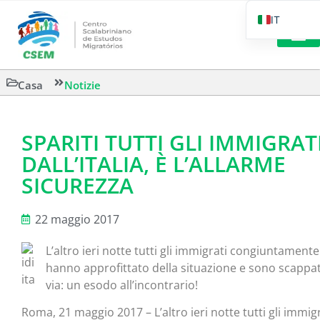
IT
PT_BR
EN
CSEM IN FOC
LETTURA 
Casa
Notizie
ES
SPARITI TUTTI GLI IMMIGRAT
DALL’ITALIA, È L’ALLARME
SICUREZZA
22 maggio 2017
L’altro ieri notte tutti gli immigrati congiuntamente
hanno approfittato della situazione e sono scappat
via: un esodo all’incontrario!
Roma, 21 maggio 2017 – L’altro ieri notte tutti gli immig