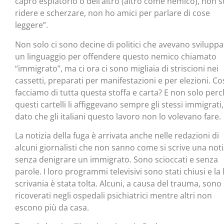
capro espiatorio o dell’altro (altro come nemico), non s
ridere e scherzare, non ho amici per parlare di cose
leggere”.
Non solo ci sono decine di politici che avevano svilupp
un linguaggio per offendere questo nemico chiamato
“immigrato”, ma ci ora ci sono migliaia di striscioni nei
cassetti, preparati per manifestazioni e per elezioni. Co
facciamo di tutta questa stoffa e carta? E non solo per
questi cartelli li affiggevano sempre gli stessi immigrati,
dato che gli italiani questo lavoro non lo volevano fare.
La notizia della fuga è arrivata anche nelle redazioni di
alcuni giornalisti che non sanno come si scrive una noti
senza denigrare un immigrato. Sono scioccati e senza
parole. I loro programmi televisivi sono stati chiusi e la 
scrivania è stata tolta. Alcuni, a causa del trauma, sono
ricoverati negli ospedali psichiatrici mentre altri non
escono più da casa.