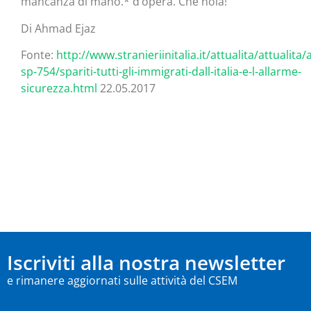
mancanza di mano.* d’opera. Che noia!
Di Ahmad Ejaz
Fonte:
http://www.stranieriinitalia.it/attualita/attualita/a
sp-754/spariti-tutti-gli-immigrati-dall-italia-e-l-allarme-
sicurezza.html
22.05.2017
Iscriviti alla nostra newsletter
e rimanere aggiornati sulle attività del CSEM