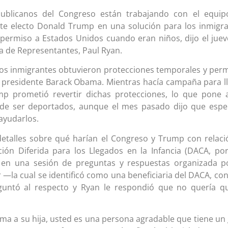
ublicanos del Congreso están trabajando con el equip
nte electo Donald Trump en una solución para los inmigr
 permiso a Estados Unidos cuando eran niños, dijo el juev
a de Representantes, Paul Ryan.
tos inmigrantes obtuvieron protecciones temporales y per
l presidente Barack Obama. Mientras hacía campaña para l
mp prometió revertir dichas protecciones, lo que pone 
 de ser deportados, aunque el mes pasado dijo que esp
 ayudarlos.
etalles sobre qué harían el Congreso y Trump con relaci
ión Diferida para los Llegados en la Infancia (DACA, po
ro en una sesión de preguntas y respuestas organizada p
—la cual se identificó como una beneficiaria del DACA, co
untó al respecto y Ryan le respondió que no quería q
ma a su hija, usted es una persona agradable que tiene un