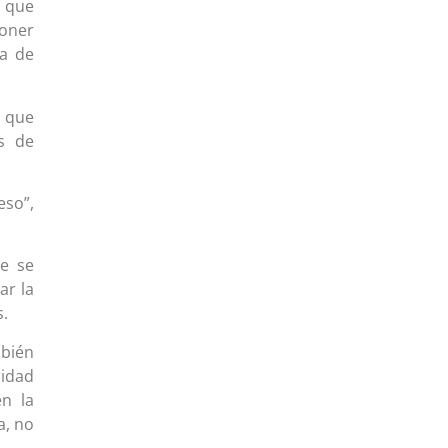
o que
poner
a de
ó que
s de
eso”,
ue se
ar la
s.
mbién
ridad
n la
a, no