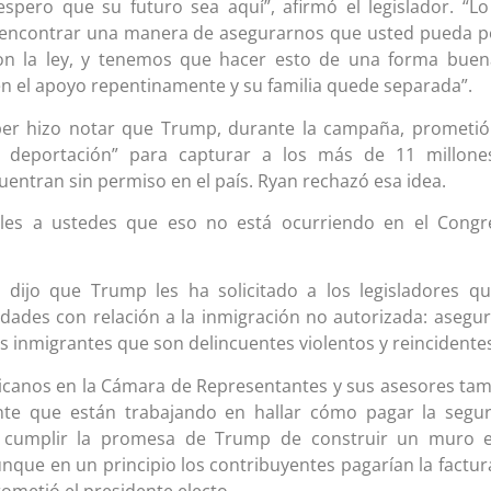
espero que su futuro sea aquí”, afirmó el legislador. “L
encontrar una manera de asegurarnos que usted pueda 
on la ley, y tenemos que hacer esto de una forma buen
en el apoyo repentinamente y su familia quede separada”.
per hizo notar que Trump, durante la campaña, prometi
 deportación” para capturar a los más de 11 millone
entran sin permiso en el país. Ryan rechazó esa idea.
rles a ustedes que eso no está ocurriendo en el Congr
n dijo que Trump les ha solicitado a los legisladores q
dades con relación a la inmigración no autorizada: asegur
os inmigrantes que son delincuentes violentos y reincidente
licanos en la Cámara de Representantes y sus asesores ta
te que están trabajando en hallar cómo pagar la segu
r cumplir la promesa de Trump de construir un muro e
nque en un principio los contribuyentes pagarían la factur
ometió el presidente electo.