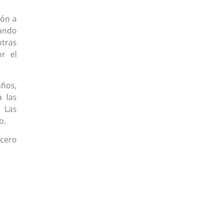
ión a
uando
otras
r el
años,
 las
 Las
o.
ncero