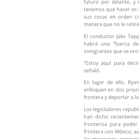
futuro por delante, y 
tenemos que hacer es 
sus cosas en orden c
manera que no le retir
El conductor Jake Tap
habrá una “fuerza de
inmigrantes que se encu
“Estoy aquí para deci
señaló.
En lugar de ello, Rya
enfoquen en dos priori
frontera y deportar a l
Los legisladores repub
han dicho recientemen
fronteriza para pode
frontera con México, au
los mexicanos, como pr