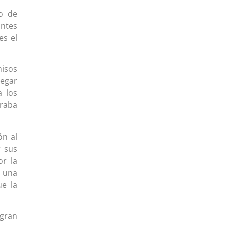
o de
antes
es el
misos
legar
a los
eraba
ón al
r sus
or la
n una
ue la
 gran